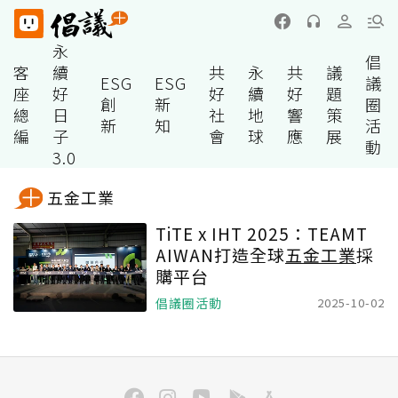
永
倡
客
續
共
永
共
議
ESG
ESG
議
座
好
好
續
好
題
創
新
圈
總
日
社
地
響
策
新
知
活
編
子
會
球
應
展
動
3.0
五金工業
TiTE x IHT 2025：TEAMT
AIWAN打造全球
五金工業
採
購平台
倡議圈活動
2025-10-02