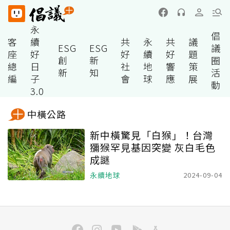
永
倡
客
續
共
永
共
議
ESG
ESG
議
座
好
好
續
好
題
創
新
圈
總
日
社
地
響
策
新
知
活
編
子
會
球
應
展
動
3.0
中橫公路
新中橫驚見「白猴」！台灣
獼猴罕見基因突變 灰白毛色
成謎
永續地球
2024-09-04