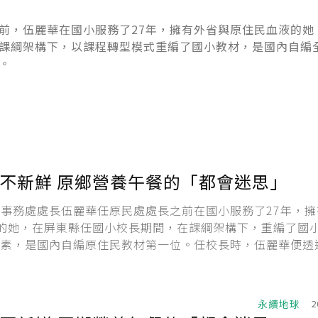
前，伍麗華在國小服務了27年，擁有外省與原住民血液的她
課綱架構下，以課程轉型模式重編了國小教材，是國內自編
。
不新鮮 原鄉營養午餐的「都會迷思」
事務處處長伍麗華任原民處處長之前在國小服務了27年，擁
的她，在屏東縣任國小校長期間，在課綱架構下，重編了國
元素，是國內自編原住民教材第一位。任校長時，伍麗華便透
生種菜等方式，讓學生的午餐營養均衡，且餐餐有水果。但是
不同的位置看事情，她對原鄉／偏鄉的營養午餐有了新的看
一人稱採訪整理。...
永續地球
2