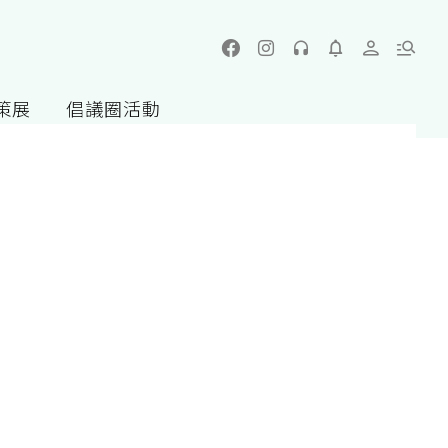
策展
倡議圈活動