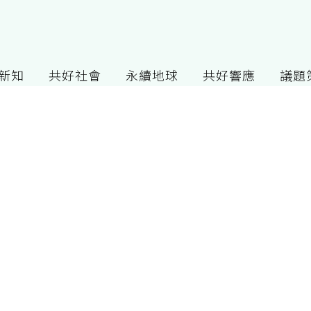
G新知
共好社會
永續地球
共好響應
議題