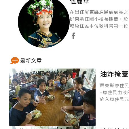
伍麗華
在出任屏東縣原民處處長之
屏東縣任國小校長期間，於
域原住民本位教科書第一位
最新文章
油炸掩蓋
屏東縣原住民
+原住民血液
納入原住民
源、帶著學
處處長，站在
下為伍麗華第