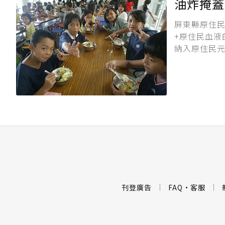
油炸掩蓋
屏東縣原住民
+原住民血液
納入原住民
源、帶著學
處處長，站在
下為伍麗華第
刊登廣告
FAQ
·
客服