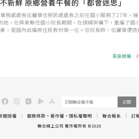
不新鮮 原鄉營養午餐的「都會迷思」
事務處處長伍麗華任原民處處長之前在國小服務了27年，擁
的她，在屏東縣任國小校長期間，在課綱架構下，重編了國
元素，是國內自編原住民教材第一位。任校長時，伍麗華便透
生種菜等方式，讓學生的午餐營養均衡，且餐餐有水果。但是
不同的位置看事情，她對原鄉／偏鄉的營養午餐有了新的看
一人稱採訪整理。...
客座總編
2
訂閱
新聞授權
服務條款
·
著作權
·
隱私權聲明
聯合報系
訂
聯合線上公司 著作權所有 ©2025