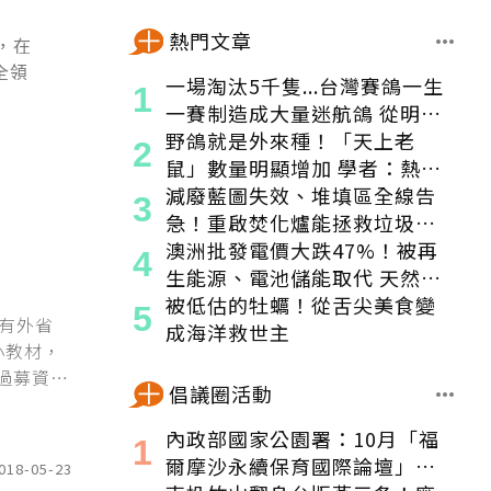
熱門文章
，在
全領
一場淘汰5千隻...台灣賽鴿一生
一賽制造成大量迷航鴿 從明星
變都市「老鼠」
野鴿就是外來種！「天上老
鼠」數量明顯增加 學者：熱區
食物來源穩定
減廢藍圖失效、堆填區全線告
急！重啟焚化爐能拯救垃圾危
機嗎？
澳洲批發電價大跌47%！被再
生能源、電池儲能取代 天然氣
發電減少1/3
被低估的牡蠣！從舌尖美食變
有外省
成海洋救世主
小教材，
過募資
倡議圈活動
當了原民
法。 以
內政部國家公園署：10月「福
爾摩沙永續保育國際論壇」登
018-05-23