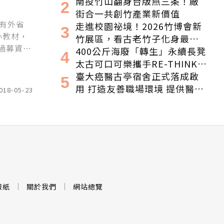
場！串聯跨界夥伴與低碳遊
南投竹山翻身台版燕三条！廠
程，向世界展現臺灣綠色實力
街合一共創竹產業新價值
有外省
走進校園祕境！2026竹博會新
小教材，
竹展區，看古老竹子化身最潮
過募資
的未來空間
400公斤海廢「轉生」永續長凳
當了原民
太古可口可樂攜手RE-THINK打
法。 以
造「海洋垃園」特展
臺大癌醫古亭宿舍正式落成啟
用 打造友善職場環境 提供醫護
018-05-23
續航量能 特此感謝永齡永愛・
守護為生命守護的人
報紙
關於我們
網站總覽