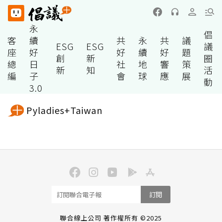
永
倡
客
續
共
永
共
議
ESG
ESG
議
座
好
好
續
好
題
創
新
圈
總
日
社
地
響
策
新
知
活
編
子
會
球
應
展
動
3.0
Pyladies+Taiwan
訂閱
聯合線上公司 著作權所有 ©2025