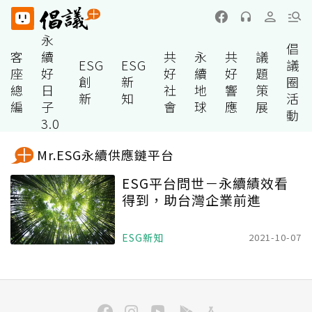
永
倡
客
續
共
永
共
議
ESG
ESG
議
座
好
好
續
好
題
創
新
圈
總
日
社
地
響
策
新
知
活
編
子
會
球
應
展
動
3.0
Mr.ESG永續供應鏈平台
ESG平台問世－永續績效看
得到，助台灣企業前進
ESG新知
2021-10-07