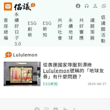
永
倡
客
續
共
永
共
議
ESG
ESG
議
座
好
好
續
好
題
創
新
圈
總
日
社
地
響
策
新
知
活
編
子
會
球
應
展
動
3.0
Lululemon
從奧運國家隊服到漂綠
Lululemon
號稱的「地球友
善」有什麼問題？
ESG新知
2024-08-27