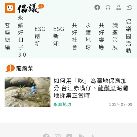
永
倡
客
續
共
永
共
議
ESG
ESG
議
座
好
好
續
好
題
創
新
圈
總
日
社
地
響
策
新
知
活
編
子
會
球
應
展
動
3.0
龍鬚菜
如何用「吃」為濕地保育加
分 台江赤嘴仔、
龍鬚菜
泥灘
地採集正當時
永續地球
2024-07-09