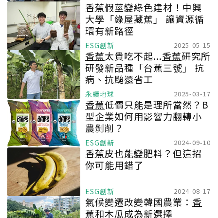
香蕉
假莖變綠色建材！中興
大學「綠屋藏蕉」 讓資源循
環有新路徑
ESG創新
2025-05-15
香蕉
太貴吃不起...
香蕉
研究所
研發新品種「台蕉三號」 抗
病、抗颱還省工
永續地球
2025-03-17
香蕉
低價只能是理所當然？B
型企業如何用影響力翻轉小
農剝削？
ESG創新
2024-09-10
香蕉
皮也能變肥料？但這招
你可能用錯了
ESG創新
2024-08-17
氣候變遷改變韓國農業：
香
蕉
和木瓜成為新選擇