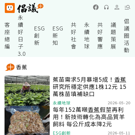
永
倡
客
續
共
永
共
議
ESG
ESG
議
座
好
好
續
好
題
創
新
圈
總
日
社
地
響
策
新
知
活
編
子
會
球
應
展
動
3.0
香蕉
蕉苗需求5月暴增5成！
香蕉
研究所穩定供應1株12元 15
萬株苗填補缺口
永續地球
2026-05-20
每年152萬噸
香蕉
假莖再利
用！新技術轉化為高品質羊
飼料 每公斤成本降2元
ESG創新
2026-05-11