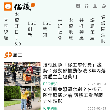
永
倡
客
續
共
永
共
議
ESG
ESG
議
座
好
好
續
好
題
創
新
圈
總
日
社
地
響
策
新
知
活
編
子
會
球
應
展
動
3.0
雇主
接軌國際「移工零付費」趨
勢：勞動部推動修法 3年內落
實
雇主
全包費用
ESG新知
2026-04-13
如何避免照顧悲劇？在多元
陪伴照顧之前 讓移工看護壓
力先現形
客座總編
2025-01-23