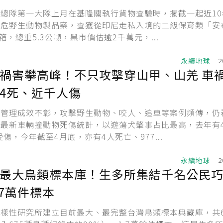
總隊第一大隊上月在基隆關執行貨物查驗時，攔截一起近10
瀕危野生動物製品案，查獲從印尼走私入境的二級保育類「安
箱，總重5.3公噸，黑市價估逾2千萬元，...
永續地球
2
禍害攀高峰！不只攻擊穿山甲、山羌 車
4死、近千人傷
貓管理成效不彰，攻擊野生動物、咬人、追車等案例頻傳，仍
最新車輛撞動物死傷統計，以遊蕩犬肇事占比最高，去年有
受傷，今年截至4月底，亦有4人死亡、977...
永續地球
2
最大鳥類標本庫！生多所集結千名公民
.7萬件標本
樣性研究所建立目前最大、最完整台灣鳥類標本典藏庫，共6