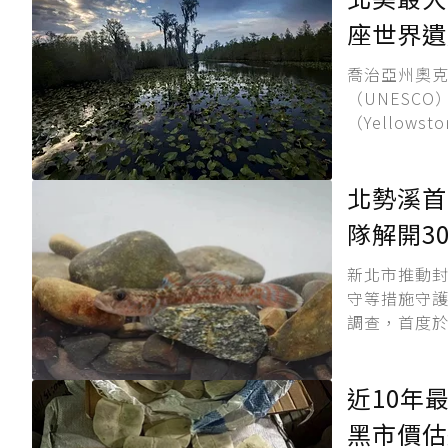
座世界遺
喬治亞州奧克弗
（UNESCO
（Yellowston
北勢溪首
隊解開3
新北市推動
守等措施守
調查，首度於
近10年
黑市價估