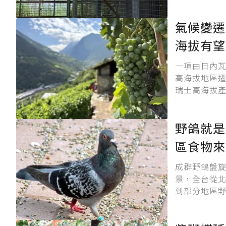
氣候變遷
海拔有望
一項由日內
高海拔地區
瑞士高海拔產
野鴿就是
區食物來
成群野鴿盤
景，全台從
到部分地區野