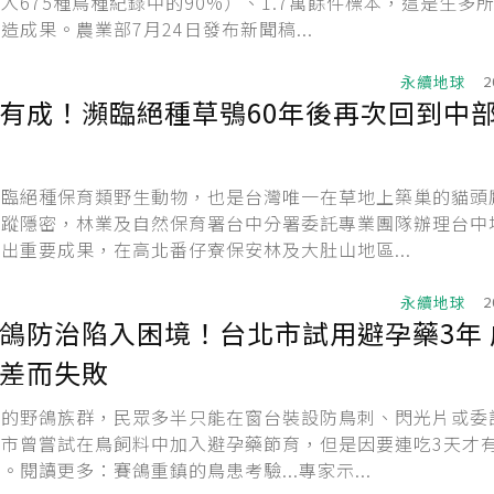
入675種鳥種紀錄中的90%）、1.7萬餘件標本，這是生多
造成果。農業部7月24日發布新聞稿...
永續地球
2
有成！瀕臨絕種草鴞60年後再次回到中
瀕臨絕種保育類野生動物，也是台灣唯一在草地上築巢的貓頭
行蹤隱密，林業及自然保育署台中分署委託專業團隊辦理台中
出重要成果，在高北番仔寮保安林及大肚山地區...
永續地球
2
鴿防治陷入困境！台北市試用避孕藥3年 
差而失敗
大的野鴿族群，民眾多半只能在窗台裝設防鳥刺、閃光片或委
市曾嘗試在鳥飼料中加入避孕藥節育，但是因要連吃3天才
。閱讀更多：賽鴿重鎮的鳥患考驗...專家示...