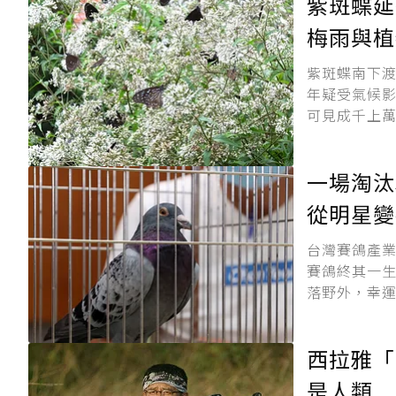
紫斑蝶延
梅雨與植
紫斑蝶南下
年疑受氣候
可見成千上萬
一場淘汰
從明星變
台灣賽鴿產
賽鴿終其一
落野外，幸運
西拉雅「
是人類