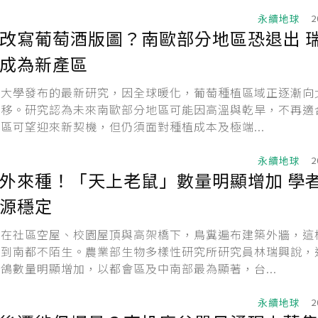
永續地球
2
改寫葡萄酒版圖？南歐部分地區恐退出 
成為新產區
瓦大學發布的最新研究，因全球暖化，葡萄種植區域正逐漸向
遷移。研究認為未來南歐部分地區可能因高溫與乾旱，不再適
區可望迎來新契機，但仍須面對種植成本及極端...
永續地球
2
外來種！「天上老鼠」數量明顯增加 學
源穩定
旋在社區空屋、校園屋頂與高架橋下，鳥糞遍布建築外牆，這
北到南都不陌生。農業部生物多樣性研究所研究員林瑞興說，
鴿數量明顯增加，以都會區及中南部最為顯著，台...
永續地球
2