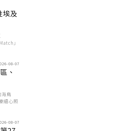
性埃及
區
Match」
026-08-07
山區、
的海鳥
療細心照
026-08-07
第27