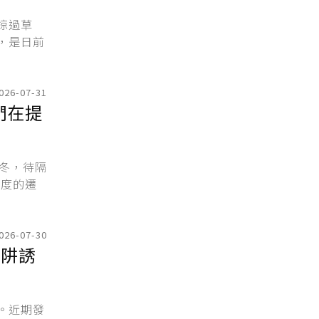
掠過草
，是日前
026-07-31
們在提
冬，待隔
一度的遷
026-07-30
陷阱誘
。近期發