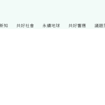
G新知
共好社會
永續地球
共好響應
議題