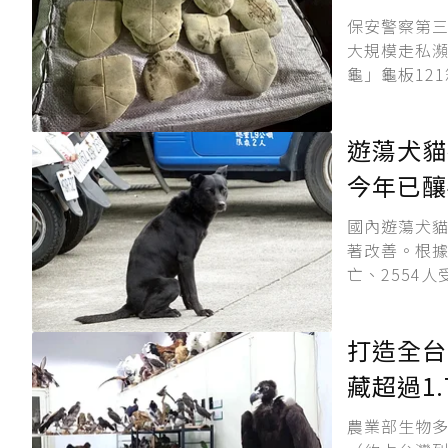
保安警察第三
大規模走私
龜」龜板121
遊蕩犬貓
今年已釀
國內遊蕩犬
著改善。根據
亡、2554人
打造全台
藏超過1
農業部生物多