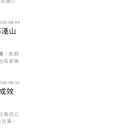
所透過公
026-08-04
部淺山
鷹，族群
地區草鴞
026-08-03
成效
託鳥控公
有效果，