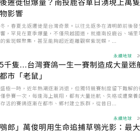
後遷徙但爆量？南投鹿谷單日湧現上萬隻
物影響
渡冬，春夏北返遷徙是台灣奇景。以往北返多在清明節前後發
影響，罕見在夏季爆量，不僅飛越國道，就連南投鹿谷、埔里
的紫斑蝶聚集，甚至能夠超近距離觀察紫斑蝶，...
永續地球
2
5千隻...台灣賽鴿一生一賽制造成大量迷
都市「老鼠」
業盛極一時，近年熱潮逐漸消退，但獨特競賽制度留下難解的
生僅參賽一次，每逢海上競翔，都有大量迷航、失格或遭棄養
存活的賽鴿逐漸在都市、鄉村建立族群，從昔日...
永續地球
2
鴞郎」萬俊明用生命追捕草鴞光影：最