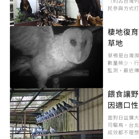
（約占台灣列
民參與方式打
棲地復育
草地
草鴞是台灣
數量稀少、
監測，最近傳
餵食讓野
因適口性
面對日益擴
司驅鳥，台北
成效都不理想