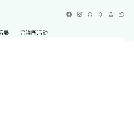
策展
倡議圈活動