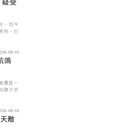
 疑受
生，但今
等地，也
026-08-03
航鴿
後遺症。
的鴿子流
026-08-03
大天敵