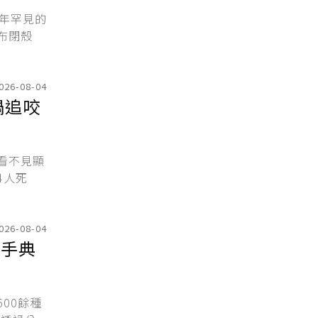
年罕見的
布閉殼
026-08-04
禍追咬
看不見顯
4人死
026-08-04
巧手典
00餘種