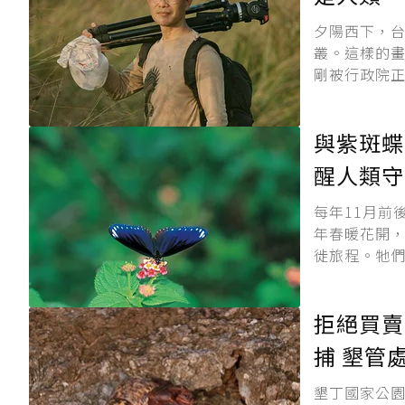
夕陽西下，
叢。這樣的
剛被行政院正
與紫斑蝶
醒人類守
每年11月前
年春暖花開，
徙旅程。牠們
拒絕買賣
捕 墾管
墾丁國家公