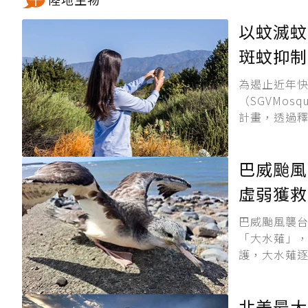
以蚊滅蚊
斑蚊抑制
為遏止近年快
（SGVMosq
計畫，透過釋放
巴威颱風
虛弱獲救
巴威颱風襲台
「大水薙」
護，大水薙逐
北美最大