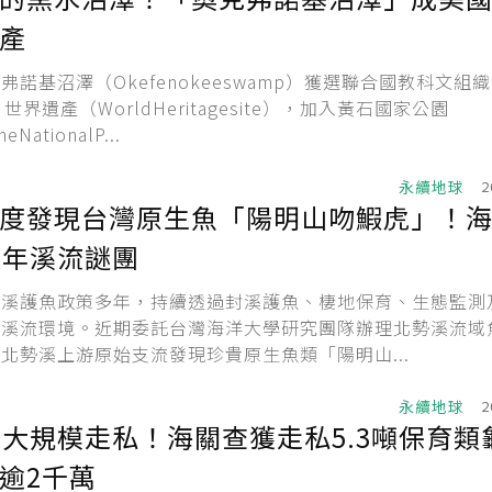
產
諾基沼澤（Okefenokeeswamp）獲選聯合國教科文組織
）世界遺產（WorldHeritagesite），加入黃石國家公園
eNationalP...
永續地球
2
度發現台灣原生魚「陽明山吻鰕虎」！
0年溪流謎團
封溪護魚政策多年，持續透過封溪護魚、棲地保育、生態監測
護溪流環境。近期委託台灣海洋大學研究團隊辦理北勢溪流域
北勢溪上游原始支流發現珍貴原生魚類「陽明山...
永續地球
2
最大規模走私！海關查獲走私5.3噸保育類
逾2千萬