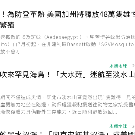
！為防登革熱 美國加州將釋放48萬隻雄
繁殖
速擴散的埃及斑蚊（Aedesaegypti），聖蓋博谷蚊蟲防治
uito）自7月初起，在非建制區Bassett啟動「SGVMosquito
不會叮...
永續地球
2
吹來罕見海鳥！「大水薙」迷航至淡水
期間不僅造成災情，新北市淡水山區竟然出現1隻難得一見
，虛弱無力地坐在路邊，動保處獲報馳援送往動物之家接受醫
漸恢復體力具備野外生存能力，近日順利野放返回...
永續地球
2
的黑水沼澤！「奧克弗諾基沼澤」成美國