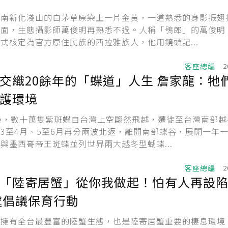
台南新化淺山的白茅草原染上一片金黃，一道熟悉的身影振翅
畫面，生態攝影師萬俊明再熟悉不過。人稱「鴞郎」的萬俊明
式核定為官方原住民族的西拉雅族人，他用鏡頭記...
客座總編
2
交織20餘年的「蝶道」人生 詹家龍：牠
護環境
後，數十萬隻紫斑蝶自台灣上空翩然飛越，遷徙至台灣南部越
3至4月、5至6月再分兩波北返，離開南部蝶谷，展開一年
與墨西哥帝王斑蝶並列世界兩大越冬型蝴蝶...
客座總編
2
「陸寄居蟹」從你我做起！怕有人再設
處倡議保育行動
園擁有全台最豐富的陸蟹生態，也是陸寄居蟹重要的棲息環境