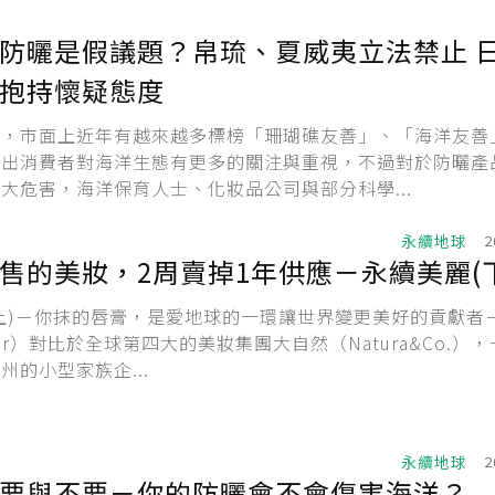
防曬是假議題？帛琉、夏威夷立法禁止 
抱持懷疑態度
現，市面上近年有越來越多標榜「珊瑚礁友善」、「海洋友善
映出消費者對海洋生態有更多的關注與重視，不過對於防曬產
大危害，海洋保育人士、化妝品公司與部分科學...
永續地球
2
售的美妝，2周賣掉1年供應－永續美麗(下
上)－你抹的唇膏，是愛地球的一環讓世界變更美好的貢獻者
dger）對比於全球第四大的美妝集團大自然（Natura&Co.）
州的小型家族企...
永續地球
2
要與不要－你的防曬會不會傷害海洋？