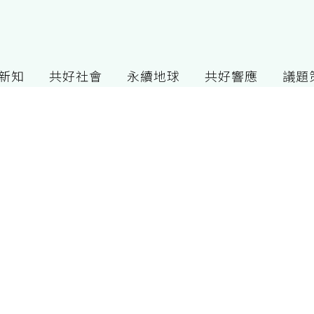
G新知
共好社會
永續地球
共好響應
議題