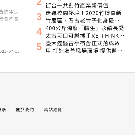
程，向世界展現臺灣綠色實力
街合一共創竹產業新價值
衝進冰涼
走進校園祕境！2026竹博會新
曬會不會
竹展區，看古老竹子化身最潮
的未來空間
400公斤海廢「轉生」永續長凳
太古可口可樂攜手RE-THINK打
造「海洋垃園」特展
臺大癌醫古亭宿舍正式落成啟
用 打造友善職場環境 提供醫護
021-07-15
續航量能 特此感謝永齡永愛・
守護為生命守護的人
報紙
關於我們
網站總覽