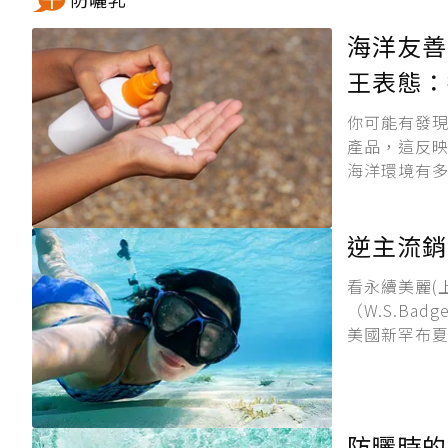
海洋友善
王表態：
你可能有發
產品，這反
海洋環境有多
逆主流銷
看永續美麗(
（W.S.Ba
美國新罕布夏
防曬時的