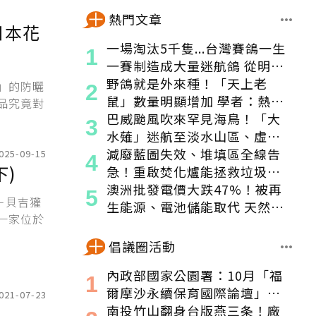
熱門文章
日本花
一場淘汰5千隻...台灣賽鴿一生
一賽制造成大量迷航鴿 從明星
變都市「老鼠」
野鴿就是外來種！「天上老
」的防曬
鼠」數量明顯增加 學者：熱區
品究竟對
食物來源穩定
巴威颱風吹來罕見海鳥！「大
水薙」迷航至淡水山區、虛弱
獲救
減廢藍圖失效、堆填區全線告
025-09-15
)
急！重啟焚化爐能拯救垃圾危
機嗎？
澳洲批發電價大跌47%！被再
－貝吉獾
生能源、電池儲能取代 天然氣
，一家位於
發電減少1/3
倡議圈活動
內政部國家公園署：10月「福
爾摩沙永續保育國際論壇」登
021-07-23
場！串聯跨界夥伴與低碳遊
南投竹山翻身台版燕三条！廠