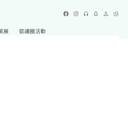
策展
倡議圈活動