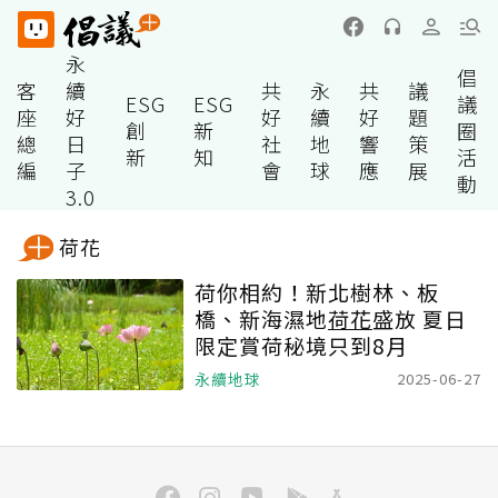
永
倡
客
續
共
永
共
議
ESG
ESG
議
座
好
好
續
好
題
創
新
圈
總
日
社
地
響
策
新
知
活
編
子
會
球
應
展
動
3.0
荷花
荷你相約！新北樹林、板
橋、新海濕地
荷花
盛放 夏日
限定賞荷秘境只到8月
永續地球
2025-06-27