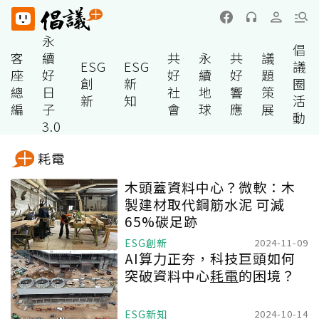
永
倡
客
續
共
永
共
議
ESG
ESG
議
座
好
好
續
好
題
創
新
圈
總
日
社
地
響
策
新
知
活
編
子
會
球
應
展
動
3.0
耗電
木頭蓋資料中心？微軟：木
製建材取代鋼筋水泥 可減
65%碳足跡
ESG創新
2024-11-09
AI算力正夯，科技巨頭如何
突破資料中心
耗電
的困境？
ESG新知
2024-10-14