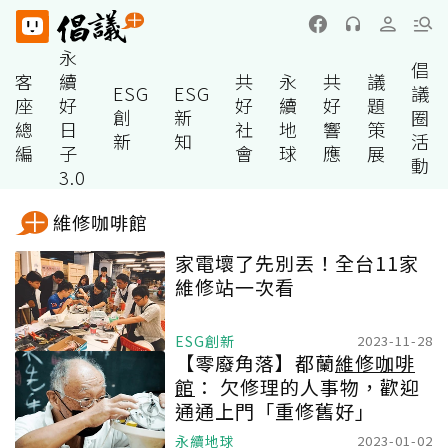
永
倡
客
續
共
永
共
議
ESG
ESG
議
座
好
好
續
好
題
創
新
圈
總
日
社
地
響
策
新
知
活
編
子
會
球
應
展
動
3.0
維修咖啡館
家電壞了先別丟！全台11家
維修站一次看
ESG創新
2023-11-28
【零廢角落】都蘭
維修咖啡
館
： 欠修理的人事物，歡迎
通通上門「重修舊好」
永續地球
2023-01-02