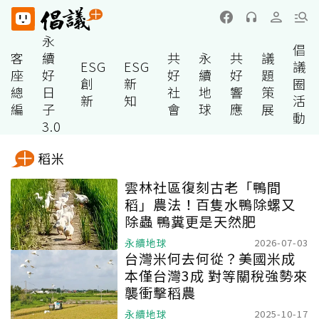
永
倡
客
續
共
永
共
議
ESG
ESG
議
座
好
好
續
好
題
創
新
圈
總
日
社
地
響
策
新
知
活
編
子
會
球
應
展
動
3.0
稻米
雲林社區復刻古老「鴨間
稻」農法！百隻水鴨除螺又
除蟲 鴨糞更是天然肥
永續地球
2026-07-03
台灣米何去何從？美國米成
本僅台灣3成 對等關稅強勢來
襲衝擊稻農
永續地球
2025-10-17