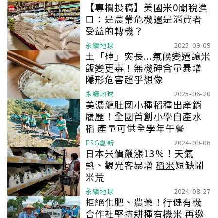
【專欄投稿】美國米0關稅進
口：是農業危機還是消費者
受益的轉機？
永續地球
2025-09-09
土「砷」突長...氣候變遷讓米
飯變更毒！無機砷含量暴增
隱形危害超乎想像
永續地球
2025-06-20
美濃龍肚國小種稻種出產銷
履歷！全國首創小學自產水
稻 產量可供全學年午餐
ESG創新
2024-09-06
日本米價飆漲13%！天氣
熱、觀光客暴增
稻米
短缺鬧
米荒
永續地球
2024-08-27
拒絕化肥、農藥！行健有機
合作社堅持耕種有機米 再邀