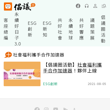
永
倡
客
續
共
永
共
議
ESG
ESG
議
座
好
好
續
好
題
創
新
圈
總
日
社
地
響
策
新
知
活
編
子
會
球
應
展
動
3.0
社會福利攜手合作加速器
【倡議圈活動】
社會福利攜
手合作加速器
！夥伴上線
ESG創新
2021-08-05