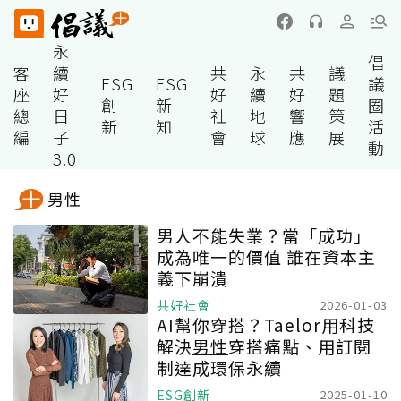
永
倡
客
續
共
永
共
議
ESG
ESG
議
座
好
好
續
好
題
創
新
圈
總
日
社
地
響
策
新
知
活
編
子
會
球
應
展
動
3.0
男性
男人不能失業？當「成功」
成為唯一的價值 誰在資本主
義下崩潰
共好社會
2026-01-03
AI幫你穿搭？Taelor用科技
解決
男性
穿搭痛點、用訂閱
制達成環保永續
ESG創新
2025-01-10