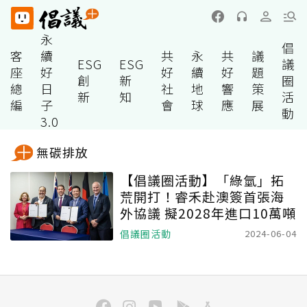
永
倡
客
續
共
永
共
議
ESG
ESG
議
座
好
好
續
好
題
創
新
圈
總
日
社
地
響
策
新
知
活
編
子
會
球
應
展
動
3.0
無碳排放
【倡議圈活動】「綠氫」拓
荒開打！睿禾赴澳簽首張海
外協議 擬2028年進口10萬噸
倡議圈活動
2024-06-04