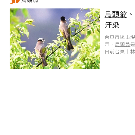
烏頭翁
、
汙染
台東市區出
示，
烏頭翁
日前台東市林