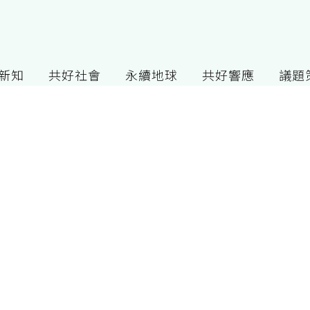
G新知
共好社會
永續地球
共好響應
議題