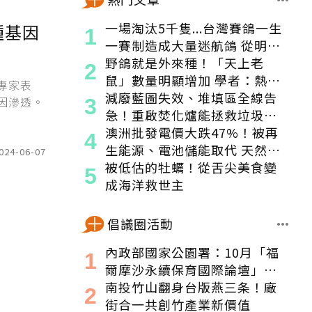
一場淘汰5千隻...台灣賽鴿一生
種基因
一賽制造成大量迷航鴿 從明星
變都市「老鼠」
野鴿就是外來種！「天上老
鼠」數量明顯增加 學者：熱區
專家表
食物來源穩定
減廢藍圖失效、堆填區全線告
因滲透。
急！重啟焚化爐能拯救垃圾危
機嗎？
澳洲批發電價大跌47%！被再
生能源、電池儲能取代 天然氣
024-06-07
發電減少1/3
被低估的牡蠣！從舌尖美食變
成海洋救世主
倡議圈活動
內政部國家公園署：10月「福
爾摩沙永續保育國際論壇」登
場！串聯跨界夥伴與低碳遊
南投竹山翻身台版燕三条！廠
程，向世界展現臺灣綠色實力
街合一共創竹產業新價值