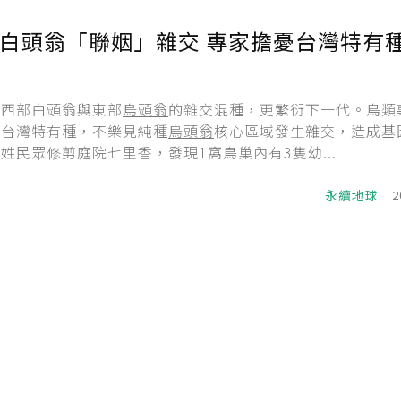
白頭翁「聯姻」雜交 專家擔憂台灣特有
現西部白頭翁與東部
烏頭翁
的雜交混種，更繁衍下一代。鳥類
是台灣特有種，不樂見純種
烏頭翁
核心區域發生雜交，造成基
姓民眾修剪庭院七里香，發現1窩鳥巢內有3隻幼...
永續地球
2