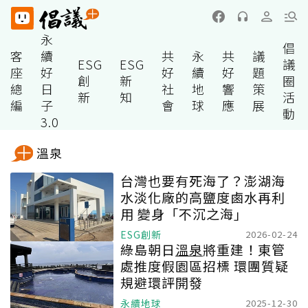
永
倡
客
續
共
永
共
議
ESG
ESG
議
座
好
好
續
好
題
創
新
圈
總
日
社
地
響
策
新
知
活
編
子
會
球
應
展
動
3.0
溫泉
台灣也要有死海了？澎湖海
水淡化廠的高鹽度鹵水再利
用 變身「不沉之海」
ESG創新
2026-02-24
綠島朝日
溫泉
將重建！東管
處推度假園區招標 環團質疑
規避環評開發
永續地球
2025-12-30