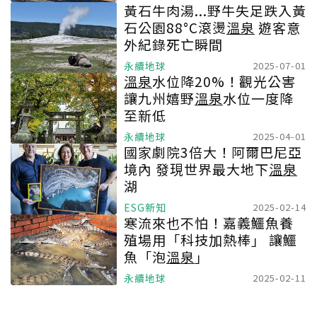
黃石牛肉湯...野牛失足跌入黃
石公園88°C滾燙
溫泉
遊客意
外紀錄死亡瞬間
永續地球
2025-07-01
溫泉
水位降20%！觀光公害
讓九州嬉野
溫泉
水位一度降
至新低
永續地球
2025-04-01
國家劇院3倍大！阿爾巴尼亞
境內 發現世界最大地下
溫泉
湖
ESG新知
2025-02-14
寒流來也不怕！嘉義鱷魚養
殖場用「科技加熱棒」 讓鱷
魚「泡
溫泉
」
永續地球
2025-02-11