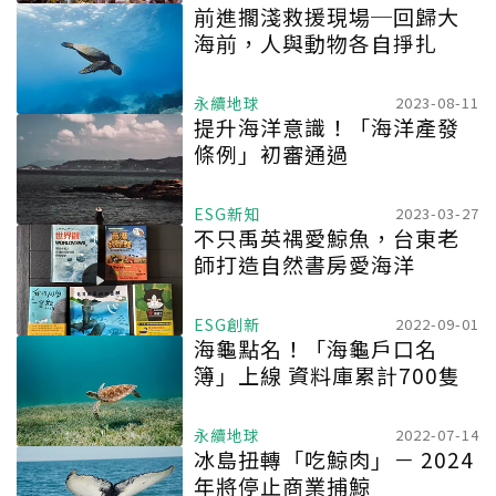
前進擱淺救援現場─回歸大
海前，人與動物各自掙扎
永續地球
2023-08-11
提升海洋意識！「海洋產發
條例」初審通過
ESG新知
2023-03-27
不只禹英禑愛鯨魚，台東老
師打造自然書房愛海洋
ESG創新
2022-09-01
海龜點名！「海龜戶口名
簿」上線 資料庫累計700隻
永續地球
2022-07-14
冰島扭轉「吃鯨肉」－ 2024
年將停止商業捕鯨