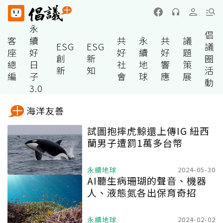
永
倡
客
續
共
永
共
議
ESG
ESG
議
座
好
好
續
好
題
創
新
圈
總
日
社
地
響
策
新
知
活
編
子
會
球
應
展
動
3.0
海洋友善
試圖抱摔虎鯨還上傳IG 紐西
蘭男子遭罰1萬多台幣
永續地球
2024-05-30
AI聽生病珊瑚的聲音、機器
人、液態氮各出保育奇招
永續地球
2024-02-02