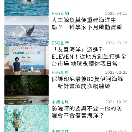
ESG新知
2022-04-11
人工鯨魚糞便重建海洋生
態？－科學家下月啟動實驗
ESG創新
2022-03-23
「友善海洋」游進7-
ELEVEN！從地方創生打進全
台市場 地球永續你我日常
ESG創新
2022-02-21
保護印尼最後80隻伊河海豚
－新計畫解開漁網纏繞
永續地球
2021-10-28
防曬時的要與不要－你的防
曬會不會傷害海洋？
永續地球
2021-07-15