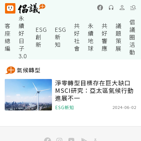
永
倡
客
續
共
永
共
議
ESG
ESG
議
座
好
好
續
好
題
創
新
圈
總
日
社
地
響
策
新
知
活
編
子
會
球
應
展
動
3.0
氣候轉型
淨零轉型目標存在巨大缺口
MSCI研究：亞太區氣候行動
進展不一
ESG新知
2024-06-02