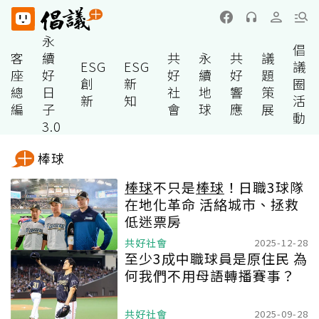
永
倡
客
續
共
永
共
議
ESG
ESG
議
座
好
好
續
好
題
創
新
圈
總
日
社
地
響
策
新
知
活
編
子
會
球
應
展
動
3.0
棒球
棒球
不只是
棒球
！日職3球隊
在地化革命 活絡城市、拯救
低迷票房
共好社會
2025-12-28
至少3成中職球員是原住民 為
何我們不用母語轉播賽事？
共好社會
2025-09-28