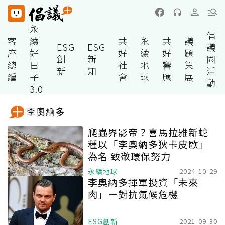
永
倡
客
續
共
永
共
議
ESG
ESG
議
座
好
好
續
好
題
創
新
圈
總
日
社
地
響
策
新
知
活
編
子
會
球
應
展
動
3.0
李奧納多
爬蟲界影帝？喜馬拉雅新蛇
種以「
李奧納多
狄卡皮歐」
為名 致敬環保努力
永續地球
2024-10-29
李奧納多
揮軍投資「未來
肉」－對抗氣候危機
ESG創新
2021-09-30