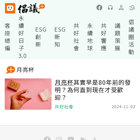
永
倡
客
續
共
永
共
議
ESG
ESG
議
座
好
好
續
好
題
創
新
圈
總
日
社
地
響
策
新
知
活
編
子
會
球
應
展
動
3.0
月亮杯
月亮杯
其實早是80年前的發
明？為何直到現在才受歡
迎？
共好社會
2024-11-02