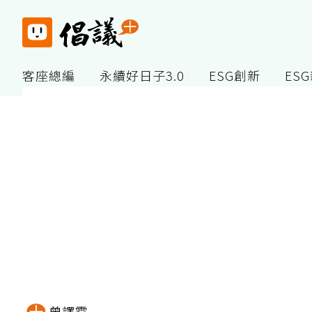
客座總編
永續好日子3.0
ESG創新
ES
曾譯霆