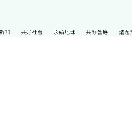
G新知
共好社會
永續地球
共好響應
議題