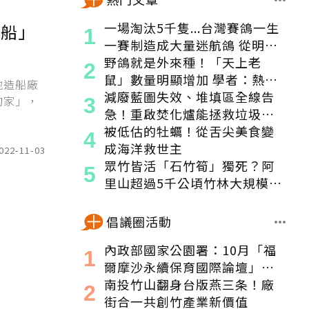
一場淘汰5千隻...台灣賽鴿一生
漁船」
一賽制造成大量迷航鴿 從明星
變都市「老鼠」
野鴿就是外來種！「天上老
鼠」數量明顯增加 學者：熱區
地造船廠
食物來源穩定
減廢藍圖失效、堆填區全線告
的家」，
急！重啟焚化爐能拯救垃圾危
機嗎？
被低估的牡蠣！從舌尖美食變
成海洋救世主
022-11-03
眾竹皆活「石竹筍」獨死？阿
里山超過5千公頃竹林大規模枯
黃 專家也難解
倡議圈活動
內政部國家公園署：10月「福
爾摩沙永續保育國際論壇」登
場！串聯跨界夥伴與低碳遊
南投竹山翻身台版燕三条！廠
程，向世界展現臺灣綠色實力
街合一共創竹產業新價值