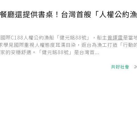
餐廳還提供書桌！台灣首艘「人權公約
國際C188人權公約漁船「健元銘88號」，船主
曾譯霆
是當
求學見國際重視人權態度耳濡目染，返台為漁工打造「行動
家的安穩舒適。「健元銘88號」是台灣首...
共好社會
2