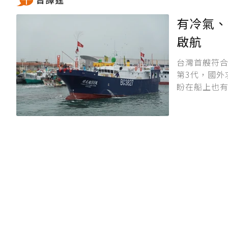
有冷氣、
啟航
台灣首艘符合
第3代，國外
盼在船上也有