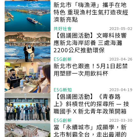
新北市「嗨漁港」攜手在地
特色 重現漁村生氣打造夜經
濟新亮點
共好社會
2023-05-02
【倡議圈活動】文曄科技響
應新北海岸認養 三處海灘
2200公尺推動環保
ESG創新
2023-04-26
新北市也跟進！5月1日起禁
用塑膠一次用飲料杯
ESG新知
2023-04-19
【倡議圈活動】《青春路
上》斜槓世代的探尋所 — 技
職國手Ｘ新北青年政策開箱
ESG創新
2023-03-30
當「永續城市」成顯學，新
北市制霸全台，走出最潮的