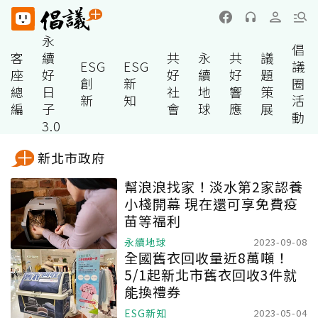
永
倡
客
續
共
永
共
議
ESG
ESG
議
座
好
好
續
好
題
創
新
圈
總
日
社
地
響
策
新
知
活
編
子
會
球
應
展
動
3.0
新北市政府
幫浪浪找家！淡水第2家認養
小棧開幕 現在還可享免費疫
苗等福利
永續地球
2023-09-08
全國舊衣回收量近8萬噸！
5/1起新北市舊衣回收3件就
能換禮券
ESG新知
2023-05-04