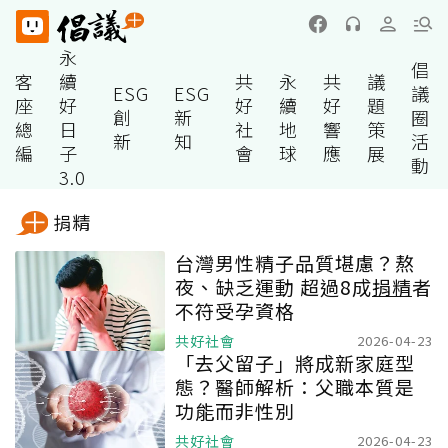
永
倡
客
續
共
永
共
議
ESG
ESG
議
座
好
好
續
好
題
創
新
圈
總
日
社
地
響
策
新
知
活
編
子
會
球
應
展
動
3.0
捐精
台灣男性精子品質堪慮？熬
夜、缺乏運動 超過8成
捐精
者
不符受孕資格
共好社會
2026-04-23
「去父留子」將成新家庭型
態？醫師解析：父職本質是
功能而非性別
共好社會
2026-04-23