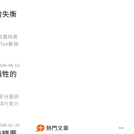
需失衡
和風味席
fee都相
026-05-13
犧牲的
部分是因
拜巧克力
026-01-23
熱門文章
衣精要