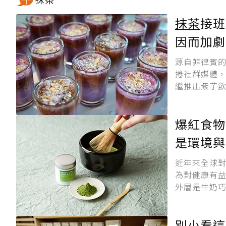
抹茶
接班
因而加劇
源自菲律賓的
捲社群媒體
繼推出紫芋飲
爆紅食物
是環境與
近年來全球
為對健康有
外層是牛奶巧
別小看這