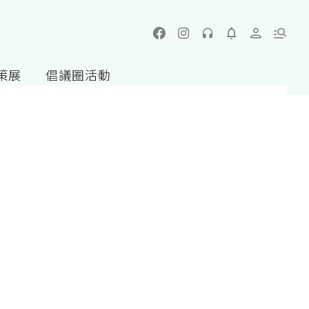
策展
倡議圈活動