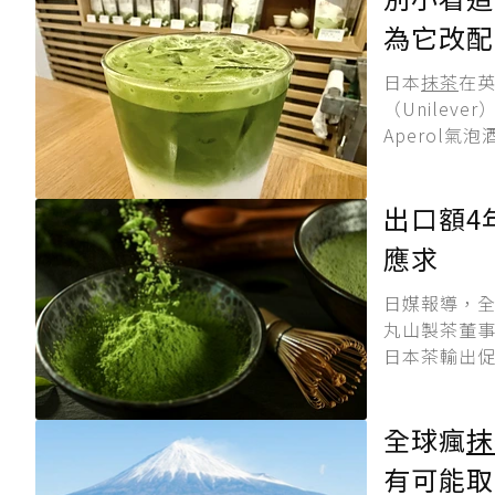
為它改配
日本
抹茶
在
（Unilev
Aperol氣
出口額4
應求
日媒報導，
丸山製茶董
日本茶輸出促
全球瘋
抹
有可能取