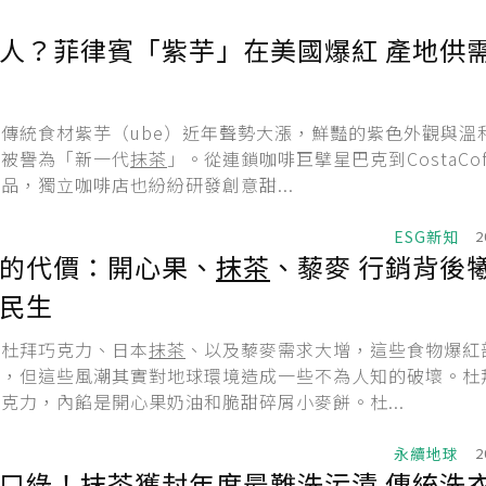
人？菲律賓「紫芋」在美國爆紅 產地供
傳統食材紫芋（ube）近年聲勢大漲，鮮豔的紫色外觀與溫
，被譽為「新一代
抹茶
」。從連鎖咖啡巨擘星巴克到CostaCof
品，獨立咖啡店也紛紛研發創意甜...
ESG新知
2
的代價：開心果、
抹茶
、藜麥 行銷背後
民生
對杜拜巧克力、日本
抹茶
、以及藜麥需求大增，這些食物爆紅
益，但這些風潮其實對地球環境造成一些不為人知的破壞。杜
克力，內餡是開心果奶油和脆甜碎屑小麥餅。杜...
永續地球
2
口綠！
抹茶
獲封年度最難洗污漬 傳統洗