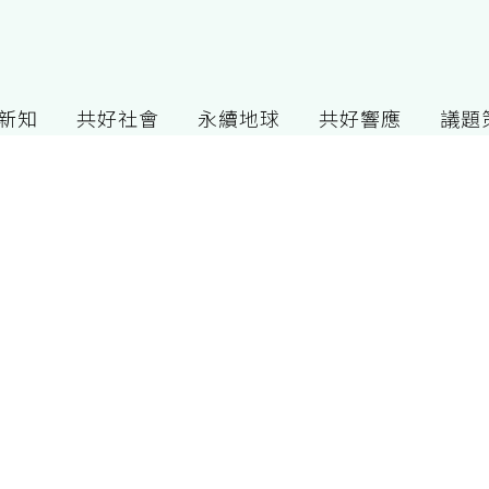
G新知
共好社會
永續地球
共好響應
議題