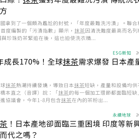
方
英國拿到了一個頗為尷尬的封號，「年度最難洗污漬」。聯合
er）首度編製的「污漬指數」顯示，
抹茶
因清洗難度最高而名列
泡酒與珍珠奶茶緊追在後，這也迫使洗衣精...
ESG新知
2
年成長170%！全球
抹茶
需求爆發 日本產
全球
抹茶
熱潮持續發燒，導致日本
抹茶
短缺，產量和設備均供
事橋本直之（音譯）說：「
抹茶
的每一個加工環節都面臨短缺
進協議會，今年1-8月包含
抹茶
在內的茶粉出...
永續地球
2
茶
！日本產地卻面臨三重困境 印度等新
而代之嗎？