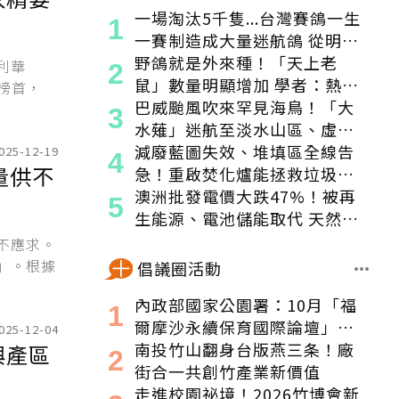
一場淘汰5千隻...台灣賽鴿一生
一賽制造成大量迷航鴿 從明星
變都市「老鼠」
野鴿就是外來種！「天上老
利華
鼠」數量明顯增加 學者：熱區
榜首，
食物來源穩定
巴威颱風吹來罕見海鳥！「大
水薙」迷航至淡水山區、虛弱
獲救
減廢藍圖失效、堆填區全線告
025-12-19
量供不
急！重啟焚化爐能拯救垃圾危
機嗎？
澳洲批發電價大跌47%！被再
生能源、電池儲能取代 天然氣
發電減少1/3
不應求。
」。根據
倡議圈活動
內政部國家公園署：10月「福
爾摩沙永續保育國際論壇」登
025-12-04
場！串聯跨界夥伴與低碳遊
南投竹山翻身台版燕三条！廠
興產區
程，向世界展現臺灣綠色實力
街合一共創竹產業新價值
走進校園祕境！2026竹博會新