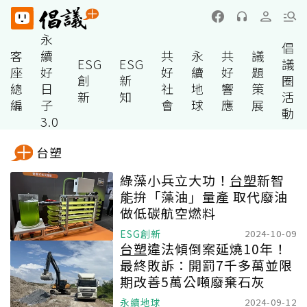
永
倡
客
續
共
永
共
議
ESG
ESG
議
座
好
好
續
好
題
創
新
圈
總
日
社
地
響
策
新
知
活
編
子
會
球
應
展
動
3.0
台塑
綠藻小兵立大功！
台塑
新智
能拚「藻油」量產 取代廢油
做低碳航空燃料
ESG創新
2024-10-09
台塑
違法傾倒案延燒10年！
最終敗訴：開罰7千多萬並限
期改善5萬公噸廢棄石灰
永續地球
2024-09-12