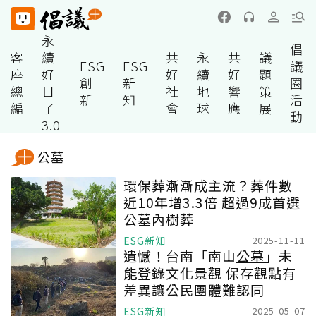
永
倡
客
續
共
永
共
議
ESG
ESG
議
座
好
好
續
好
題
創
新
圈
總
日
社
地
響
策
新
知
活
編
子
會
球
應
展
動
3.0
公墓
環保葬漸漸成主流？葬件數
近10年增3.3倍 超過9成首選
公墓
內樹葬
ESG新知
2025-11-11
遺憾！台南「南山
公墓
」未
能登錄文化景觀 保存觀點有
差異讓公民團體難認同
ESG新知
2025-05-07