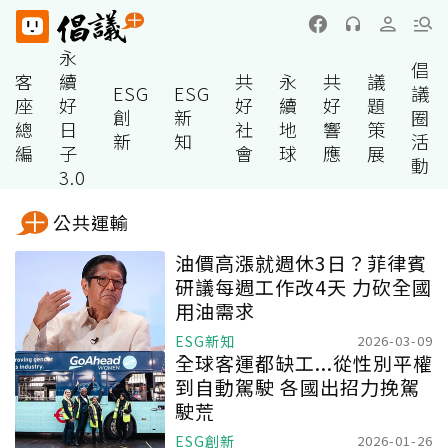
永
倡
客
續
共
永
共
議
ESG
ESG
議
座
好
好
續
好
題
創
新
圈
總
日
社
地
響
策
新
知
活
編
子
會
球
應
展
動
3.0
公共運輸
油價高漲就週休3日？菲律賓
研議每週工作改4天 力砍全國
用油需求
ESG新知
2026-03-09
全球客運都缺工...從性別平權
到自動駕駛 各國出招力挽駕
駛荒
ESG創新
2026-01-26