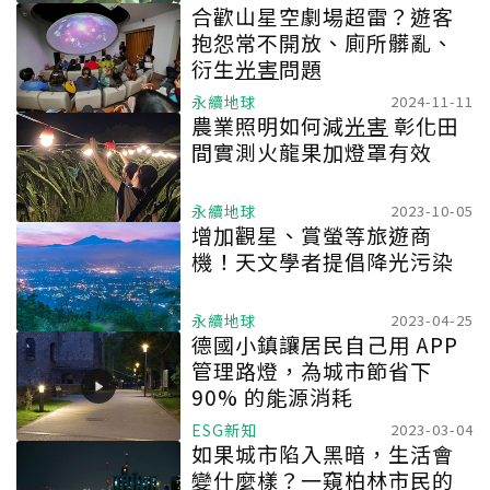
合歡山星空劇場超雷？遊客
抱怨常不開放、廁所髒亂、
衍生
光害
問題
永續地球
2024-11-11
農業照明如何減
光害
彰化田
間實測火龍果加燈罩有效
永續地球
2023-10-05
增加觀星、賞螢等旅遊商
機！天文學者提倡降光污染
永續地球
2023-04-25
德國小鎮讓居民自己用 APP
管理路燈，為城市節省下
90% 的能源消耗
ESG新知
2023-03-04
如果城市陷入黑暗，生活會
變什麼樣？一窺柏林市民的