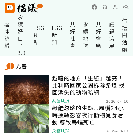
永
倡
客
續
共
永
共
議
ESG
ESG
議
座
好
好
續
好
題
創
新
圈
總
日
社
地
響
策
新
知
活
編
子
會
球
應
展
動
3.0
光害
越暗的地方「生態」越亮！
比利時國家公園拆除路燈 找
回消失的動物暗網
永續地球
2026-04-10
綠能忽略的生態...風機24小
時運轉影響夜行動物覓食活
動 導致鳥蝠死亡
永續地球
2025-09-17