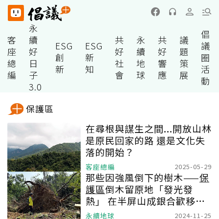
永
倡
客
續
共
永
共
議
ESG
ESG
議
座
好
好
續
好
題
創
新
圈
總
日
社
地
響
策
新
知
活
編
子
會
球
應
展
動
3.0
保護區
在尋根與謀生之間...開放山林
是原民回家的路 還是文化失
落的開始？
客座總編
2025-05-29
那些因強風倒下的樹木——
保
護區
倒木留原地「發光發
熱」 在半屏山成銀合歡移除
助力
永續地球
2024-11-25