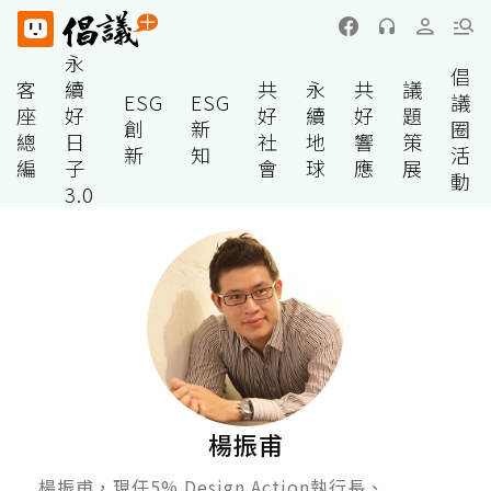
永
倡
客
續
共
永
共
議
ESG
ESG
議
座
好
好
續
好
題
創
新
圈
總
日
社
地
響
策
新
知
活
編
子
會
球
應
展
動
3.0
楊振甫
楊振甫，現任5% Design Action執行長、