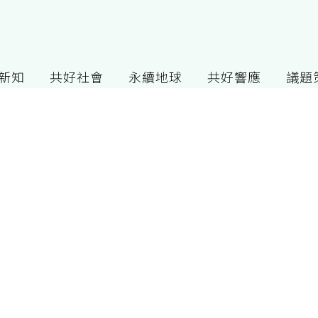
G新知
共好社會
永續地球
共好響應
議題