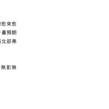
模愈來愈
計畫預期
西北部弗
非無影無