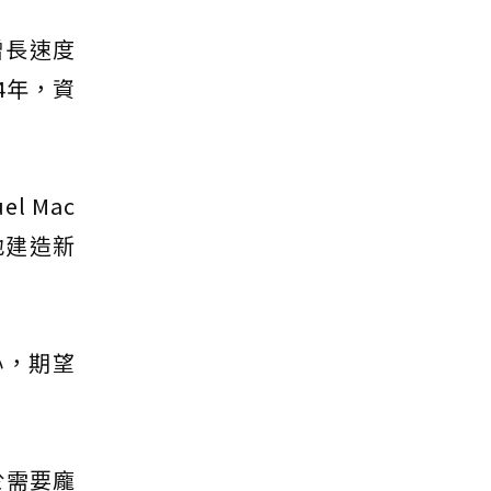
增長速度
4年，資
 Mac
地建造新
心，期望
於需要龐