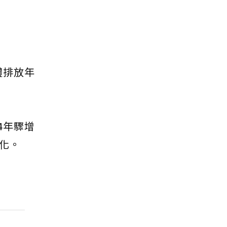
體排放年
4年驟增
化。