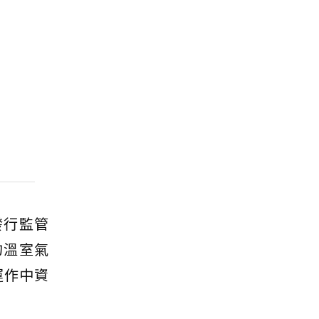
發行監管
的溫室氣
運作中資