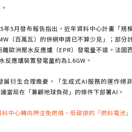
要。
025年5月發布報告指出，近年資料中心計畫「規
00MW（百萬瓦）的併網申請已不算少見」；部分
距離歐洲壓水反應爐（EPR）發電量不遠。法國
洲壓水反應爐裝置發電量約為1.6GW。
密集發展衍生合理擔憂，「生成式AI服務的運作絕
議當局在「兼顧地球負荷」的條件下部署AI。
I資料中心轉向押注免燃燒、低碳排的「燃料電池」