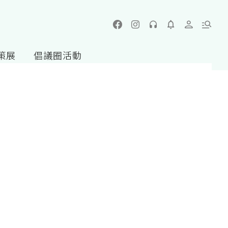
策展
倡議圈活動