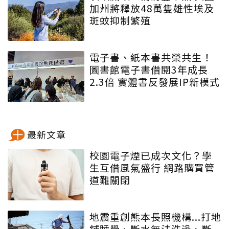
加州將釋放48萬隻雄性埃及
斑蚊抑制繁殖
電子書、紙本書共榮共生！
圖書館電子書借閱3年成長
2.3倍 實體書反發展IP新模式
最新文章
校園電子煙已成次文化？學
生互借風氣盛行 網路購買管
道難關閉
地震重創熊本長照機構...打地
鋪睡覺、斷水無法洗澡、斷