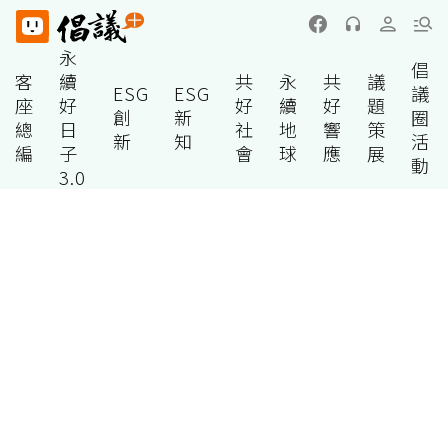
永
倡
客
續
共
永
共
議
ESG
ESG
議
座
好
好
續
好
題
創
新
圈
總
日
社
地
響
策
新
知
活
編
子
會
球
應
展
動
3.0