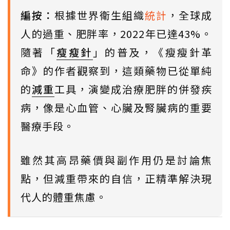
編按：
根據世界衛生組織
統計
，全球成
人的過重、肥胖率，2022年已達43%。
隨著「
瘦瘦針
」的普及，《瘦瘦針革
命》的作者觀察到，這類藥物已從單純
的
減重
工具，演變成治療肥胖的併發疾
病，像是心血管、心臟及腎臟病的重要
醫療手段。
雖然其高昂藥價與副作用仍是討論焦
點，但減重帶來的自信，正精準解決現
代人的體重焦慮。