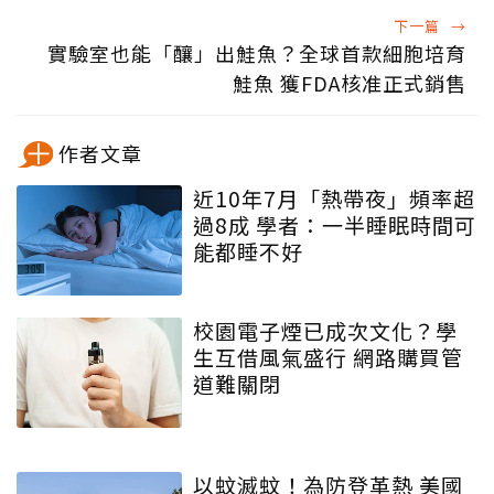
下一篇
→
實驗室也能「釀」出鮭魚？全球首款細胞培育
鮭魚 獲FDA核准正式銷售
作者文章
近10年7月「熱帶夜」頻率超
過8成 學者：一半睡眠時間可
能都睡不好
校園電子煙已成次文化？學
生互借風氣盛行 網路購買管
道難關閉
以蚊滅蚊！為防登革熱 美國