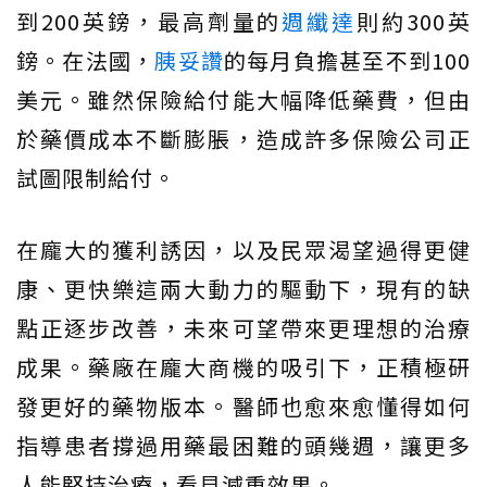
到200英鎊，最高劑量的
週纖達
則約300英
鎊。在法國，
胰妥讚
的每月負擔甚至不到100
美元。雖然保險給付能大幅降低藥費，但由
於藥價成本不斷膨脹，造成許多保險公司正
試圖限制給付。
在龐大的獲利誘因，以及民眾渴望過得更健
康、更快樂這兩大動力的驅動下，現有的缺
點正逐步改善，未來可望帶來更理想的治療
成果。藥廠在龐大商機的吸引下，正積極研
發更好的藥物版本。醫師也愈來愈懂得如何
指導患者撐過用藥最困難的頭幾週，讓更多
人能堅持治療，看見減重效果。