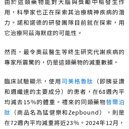
由於這類藥物能對大腦與獎勵中樞發生作
用，科學家也正在探索其治療精神疾病的潛
力。諾和諾德的研發團隊目前就在探索，用
它治療阿茲海默症的可能性。
然而，最令奧茲醫生等終生研究代謝疾病的
專家所震驚的，仍是這類藥物的減重數據。
臨床試驗顯示，使用
司美格魯肽
（即胰妥讚
和週纖達的主要成分）的患者，在68週內平
均減去15％的體重。禮來的同類藥物
替爾泊
肽
（商品名為猛健樂和Zepbound），則是
在72週內平均減重將近23％。2024年12月，