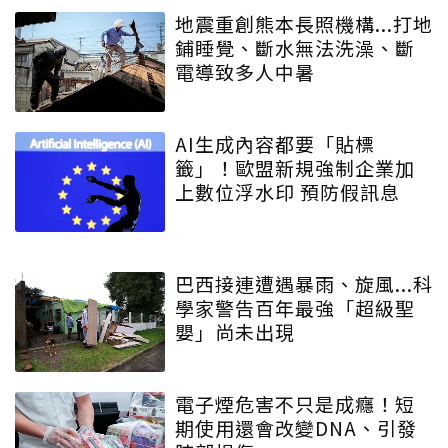
地震重創熊本長照機構...打地
鋪睡覺、斷水無法洗澡、斷
電導致多人中暑
AI生成內容都要「貼標
籤」！歐盟新規強制企業加
上數位浮水印 預防假訊息
巴西接連遭遇暴雨、旋風...科
學家警告百年最強「超級聖
嬰」尚未出現
電子煙危害不只是成癮！短
期使用還會改變DNA、引發