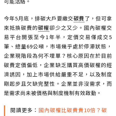
可能活絡。
今年5月底，排碳大戶要繳交
碳費
了，但可拿
來抵換碳費的
碳權
卻少之又少。國內碳權交
易平台開張至今1年半，定價交易僅成交5
筆、總量69公噸，市場幾乎處於停滯狀態，
企業現階段為何不埋單？核心原因在於目前
碳費定價偏低，企業缺乏購買高價碳權的經
濟誘因，加上市場供給嚴重不足，以及制度
剛起步且欠缺完整性。企業並非沒需求，而
是需求尚未被價格與制度機制有效啟動。
閱讀更多：
國內碳權比碳費貴10倍？碳