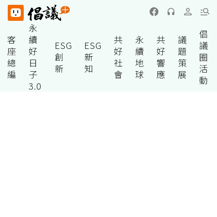
永
倡
客
續
共
永
共
議
ESG
ESG
議
座
好
好
續
好
題
創
新
圈
總
日
社
地
響
策
新
知
活
編
子
會
球
應
展
動
3.0