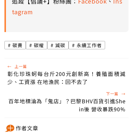
追蹤【倡議+】粉絲團：
Facebook
、
Ins
tagram
碳費
碳權
減碳
永續工作者
←
上一篇
彰化珍珠蚵每台斤200元創新高！養殖面積減
少、工資漲 在地漁民：回不去了
下一篇
→
百年地標淪為「鬼店」？巴黎BHV百貨引進She
in後 營收暴跌90%
作者文章