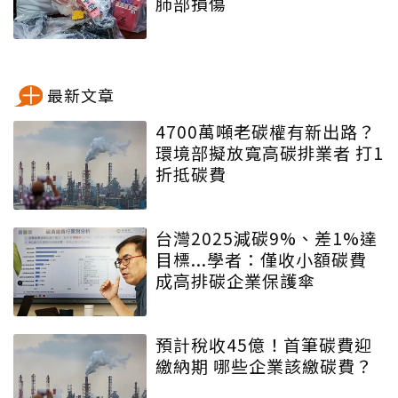
肺部損傷
最新文章
4700萬噸老碳權有新出路？
環境部擬放寬高碳排業者 打1
折抵碳費
台灣2025減碳9%、差1%達
目標...學者：僅收小額碳費
成高排碳企業保護傘
預計稅收45億！首筆碳費迎
繳納期 哪些企業該繳碳費？