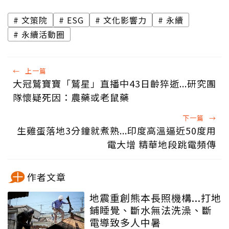
文策院
ESG
文化影響力
永續
永續活動圈
←
上一篇
大冠鷲寶寶「鷲星」直播中43日齡猝逝...研究團
隊懷疑死因：農藥或老鼠藥
下一篇
→
生雞蛋落地3分鐘就煮熟...印度高溫逼近50度用
電大增 精華地段跳電頻傳
作者文章
地震重創熊本長照機構...打地
鋪睡覺、斷水無法洗澡、斷
電導致多人中暑