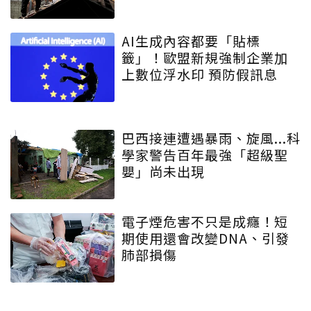
AI生成內容都要「貼標
籤」！歐盟新規強制企業加
上數位浮水印 預防假訊息
巴西接連遭遇暴雨、旋風...科
學家警告百年最強「超級聖
嬰」尚未出現
電子煙危害不只是成癮！短
期使用還會改變DNA、引發
肺部損傷