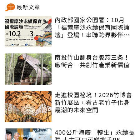
最新文章
內政部國家公園署：10月
「福爾摩沙永續保育國際論
壇」登場！串聯跨界夥伴與
低碳遊程，向世界展現臺灣
綠色實力
南投竹山翻身台版燕三条！
廠街合一共創竹產業新價值
走進校園祕境！2026竹博會
新竹展區，看古老竹子化身
最潮的未來空間
400公斤海廢「轉生」永續長
凳 太古可口可樂攜手RE-