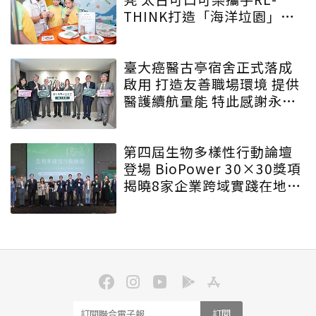
THINK打造「海洋垃園」特
展
臺大癌醫古亭宿舍正式落成
啟用 打造友善職場環境 提供
醫護續航量能 特此感謝永齡
永愛・守護為生命守護的人
第四屆生物多樣性行動論壇
登場 BioPower 30×30獎項
揭曉8家企業跨域實踐在地生
態解方
訂閱