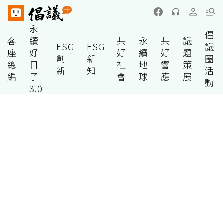
永
倡
客
續
共
永
共
議
ESG
ESG
議
座
好
好
續
好
題
創
新
圈
總
日
社
地
響
策
新
知
活
編
子
會
球
應
展
動
3.0