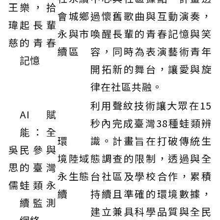
王
樂，拾
會
城鄉
過懷舊歌曲與互動演奏，
瑋
起長輩
永
與市
喚醒長輩的青春記憶與笑
慈
的青春
續
區
容，同時為表演藝術青年
記憶
開拓新的舞台，讓愛與旋
律在社區共融。
利用聲紋技術讓大眾在15
AI賦
秒內完成臺灣38種蛙類辨
能：全
環
識。計畫旨在打破傳統生
吳
民參與
境
陸域
態調查的限制，透過與全
思
的臺灣
永
生態
台社區及學校合作，累積
儒
蛙類永
續
持續且準確的環境數據，
續監測
建立兼具科學品質與全民