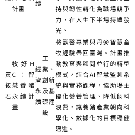
續
計畫
持與韌性轉化為職場競爭
力，在人生下半場持續發
光。
將獸醫專業與丹麥智慧畜
牧經驗帶回臺灣。計畫推
工
牧好H
動教育與顧問並行的轉型
經
業、
黃
C：智
模式，結合AI智慧監測系
濟
創新
筱
慧養豬
統與實務課程，協助場主
永
及基
君
永續計
優化營養管理、降低飼料
續
礎建
畫
浪費，讓養豬產業朝向科
設
學化、數據化的目標穩健
邁進。