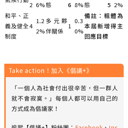
2
6%
態
6
8%
態
5
2%
和平、正
備註：粗體為
1.2
多元夥
0.3
義及健全
4
1
本屆新增得主
2%
伴關係
0%
制度
回應目標
Take action！加入《倡議+》
「一個人為社會付出很辛苦，但一群人
就不會寂寞。」每個人都可以用自己的
方式成為倡議家！
追蹤【倡議+】粉絲團：
Facebook
、
Ins