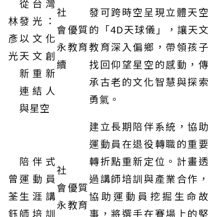
從台灣
社
發可跨時空呈現立體天空
林
發光：
會
優質
的「4D天球儀」，讓天文
彥
以文化
永
教育
教育深入偏鄉，帶領孩子
光
天文創
續
找回仰望星空的感動，傳
新重新
承古老的文化智慧與探索
連結人
勇氣。
與星空
建立長期陪伴系統，協助
運動員在退役轉職的重要
陪伴式
轉折點重新定位。計畫透
社
曾
運動員
過講師培訓與產業合作，
會
優質
荃
生涯講
協助運動員挖掘生命故
永
教育
鈺
師培訓
事，將選手在賽場上的堅