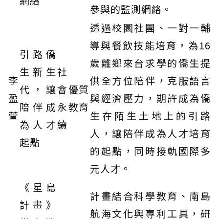
網絡
參與的監測網絡。
透過校園社團、一對一輔
導與餐飲技能培育，為16
引路僑
歲離鄉來台求學的僑生提
生新生
社
李
供全方位陪伴，克服語言
代，讓
會
優質
盈
與經濟壓力，期許成為僑
陪伴成
永
教育
萱
生在陌生土地上的引路
為人才
續
人，讓陪伴成為人才培育
起點
的起點，同時接軌國際多
元人才。
《星島
計畫結合科學教育、南島
計畫》
航海文化與專利工具，研