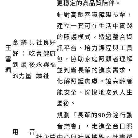
更穩定的高品質陪伴。
針對高齡吞嚥障礙長輩，
建立一套可在生活中實踐
的照護模式。透過整合資
食樂共
社
良好
王
訊平台、培力課程與工具
好：吃
會
健康
雪
包，協助家庭照顧者理解
到最後
永
與福
珮
並判斷長輩的進食需求，
的力量
續
祉
化解照護焦慮。讓高齡者
能安全、愉悅地吃到人生
最後。
規劃「長輩的90分鐘行動
音樂會」，走進全台日照
用音
社
永續
中心與社區據點。計畫透