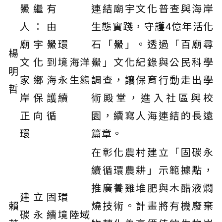
鱟繼有
連結廟宇文化普查與海岸
人：由
生態實踐，守護4億年活化
廟宇鱟
環
石「鱟」。透過「百廟尋
楊
文化到
境
海洋
鱟」文化紀錄與公民科學
明
家鄉海
永
生態
調查，讓保育行動走出學
哲
岸保護
續
術殿堂，進入社區與校
正向循
園，續寫人海連結的長遠
環
篇章。
在彰化農村建立「固碳永
續循環農耕」示範據點，
推廣養雞堆肥與木醋液燜
建立固
環
賴
燒技術。計畫將有機廢棄
碳永續
境
陸域