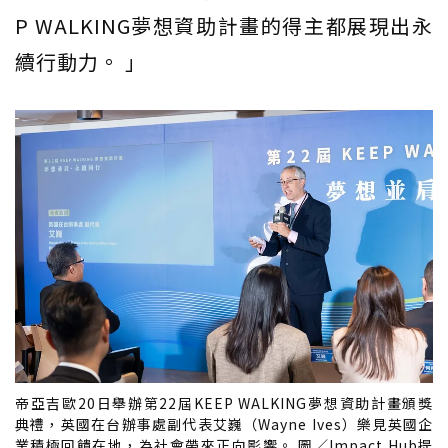
P WALKING夢想資助計畫的得主都展現出永
續行動力。 」
帝亞吉歐20日舉辦第22屆KEEP WALKING夢想資助計畫頒獎
典禮，英國在台辦事處副代表艾巍（Wayne Ives）樂見英國企
業積極回饋在地，為社會帶來正向影響。 圖／Impact Hub提