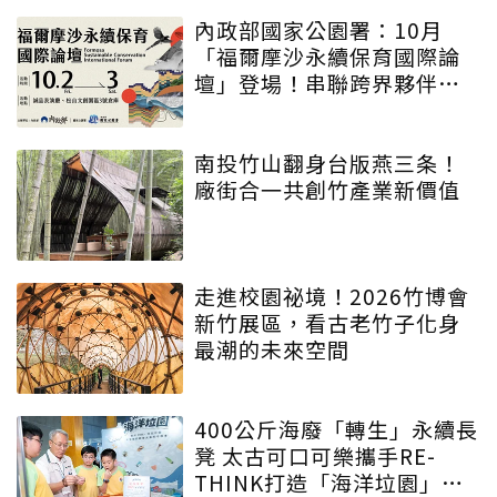
內政部國家公園署：10月
「福爾摩沙永續保育國際論
壇」登場！串聯跨界夥伴與
低碳遊程，向世界展現臺灣
綠色實力
南投竹山翻身台版燕三条！
廠街合一共創竹產業新價值
走進校園祕境！2026竹博會
新竹展區，看古老竹子化身
最潮的未來空間
400公斤海廢「轉生」永續長
凳 太古可口可樂攜手RE-
THINK打造「海洋垃園」特