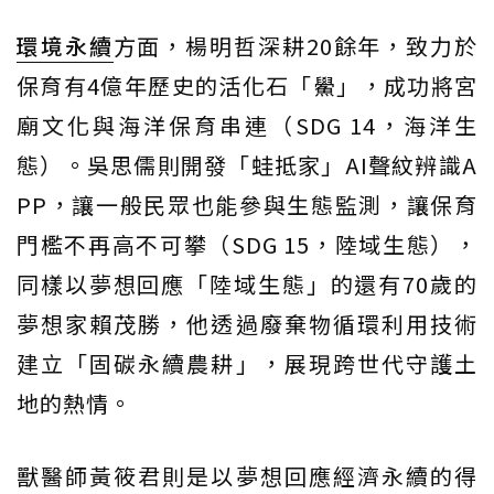
環境永續
方面，楊明哲深耕20餘年，致力於
保育有4億年歷史的活化石「鱟」，成功將宮
廟文化與海洋保育串連（SDG 14，海洋生
態）。吳思儒則開發「蛙抵家」AI聲紋辨識A
PP，讓一般民眾也能參與生態監測，讓保育
門檻不再高不可攀（SDG 15，陸域生態），
同樣以夢想回應「陸域生態」的還有70歲的
夢想家賴茂勝，他透過廢棄物循環利用技術
建立「固碳永續農耕」，展現跨世代守護土
地的熱情。
獸醫師黃筱君則是以夢想回應經濟永續的得