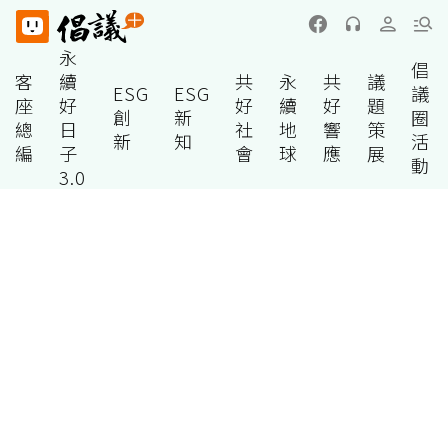
永
倡
客
續
共
永
共
議
ESG
ESG
議
座
好
好
續
好
題
創
新
圈
總
日
社
地
響
策
新
知
活
編
子
會
球
應
展
動
3.0