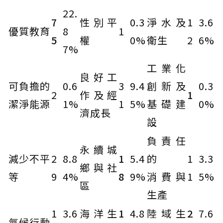
22.
7
性別平
0.3
淨水及
1
3.6
優質教育
8
1
5
權
0%
衛生
2
6%
7%
工業化
良好工
可負擔的
0.6
3
9.4
創新及
0.3
2
作及經
1
潔淨能源
1%
1
5%
基礎建
0%
濟成長
設
負責任
永續城
減少不平
2
8.8
1
5.4
的
1
3.3
鄉與社
等
9
4%
8
9%
消費與
1
5%
區
生產
1
3.6
海洋生
1
4.8
陸域生
2
7.6
氣候行動