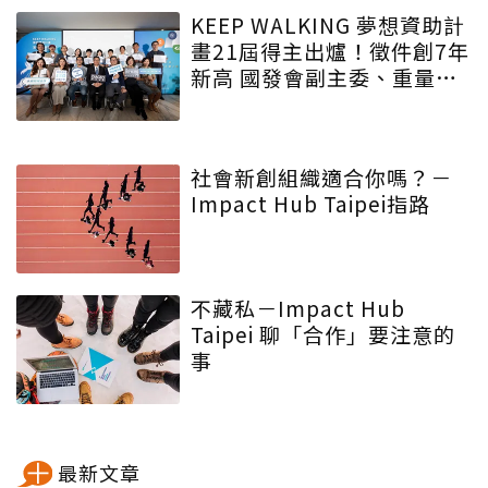
球ESG浪潮
KEEP WALKING 夢想資助計
畫21屆得主出爐！徵件創7年
新高 國發會副主委、重量級
評審齊聲肯定帝亞吉歐以夢
想匯聚影響力
社會新創組織適合你嗎？－
Impact Hub Taipei指路
不藏私－Impact Hub
Taipei 聊「合作」要注意的
事
最新文章