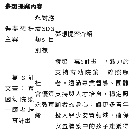
夢想提案內容
永
對應
得
夢想提
續
SDG
夢想提案介紹
主
案
類
s 目
別
標
發起「萬8計畫」，致力於
支持育幼院第一線照顧
萬8計
社
者。透過專業督導、團體
文
畫：育
會
優質
支持與人才培育，穩定照
國
幼院照
永
教育
顧者的身心，讓更多青年
士
顧者培
續
投入兒少安置領域，確保
育計畫
安置體系中的孩子能獲得