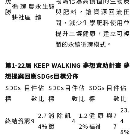
茂
物轉化為高價值的生物炭
循環農
永
生態
勝
與肥料，讓資源回流田
耕社區
續
間，減少化學肥料使用並
提升土壤健康，建立可複
製的永續循環模式。
第1-22屆 KEEP WALKING 夢想資助計畫 夢
想提案回應SDGs目標分佈
SDGs目
件
佔
SDGs目
件
佔
SDGs目
件
佔
標
數
比
標
數
比
標
數
比
23.
2.7
消除飢
1.2
健康與
7
終結貧窮
9
4
4
4%
餓
2%
福祉
7
8%