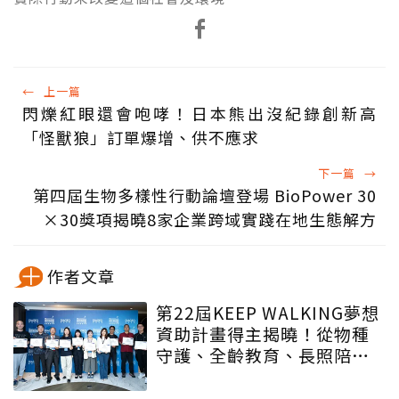
←
上一篇
閃爍紅眼還會咆哮！日本熊出沒紀錄創新高
「怪獸狼」訂單爆增、供不應求
下一篇
→
第四屆生物多樣性行動論壇登場 BioPower 30
×30獎項揭曉8家企業跨域實踐在地生態解方
作者文章
第22屆KEEP WALKING夢想
資助計畫得主揭曉！從物種
守護、全齡教育、長照陪伴
到AI智慧轉型 全台最大圓夢
平台攜手跨界夢想家接軌全