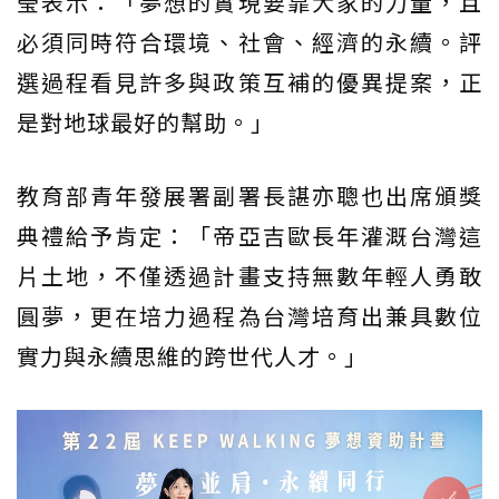
瑩表示：「夢想的實現要靠大家的力量，且
必須同時符合環境、社會、經濟的永續。評
選過程看見許多與政策互補的優異提案，正
是對地球最好的幫助。」
教育部青年發展署副署長諶亦聰也出席頒獎
典禮給予肯定：「帝亞吉歐長年灌溉台灣這
片土地，不僅透過計畫支持無數年輕人勇敢
圓夢，更在培力過程為台灣培育出兼具數位
實力與永續思維的跨世代人才。」