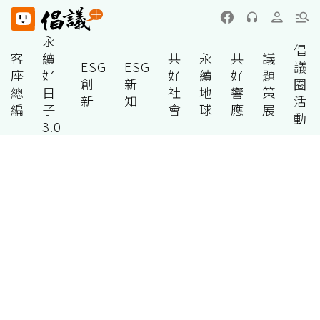
永
倡
客
續
共
永
共
議
ESG
ESG
議
座
好
好
續
好
題
創
新
圈
總
日
社
地
響
策
新
知
活
編
子
會
球
應
展
動
3.0