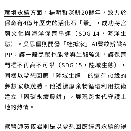
環境永續
方面，楊明哲深耕20餘年，致力於
保育有4億年歷史的活化石「鱟」，成功將宮
廟文化與海洋保育串連（SDG 14，海洋生
態）。吳思儒則開發「蛙抵家」AI聲紋辨識A
PP，讓一般民眾也能參與生態監測，讓保育
門檻不再高不可攀（SDG 15，陸域生態），
同樣以夢想回應「陸域生態」的還有70歲的
夢想家賴茂勝，他透過廢棄物循環利用技術
建立「固碳永續農耕」，展現跨世代守護土
地的熱情。
獸醫師黃筱君則是以夢想回應經濟永續的得