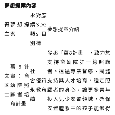
夢想提案內容
永
對應
得
夢想提
續
SDG
夢想提案介紹
主
案
類
s 目
別
標
發起「萬8計畫」，致力於
支持育幼院第一線照顧
萬8計
社
者。透過專業督導、團體
文
畫：育
會
優質
支持與人才培育，穩定照
國
幼院照
永
教育
顧者的身心，讓更多青年
士
顧者培
續
投入兒少安置領域，確保
育計畫
安置體系中的孩子能獲得