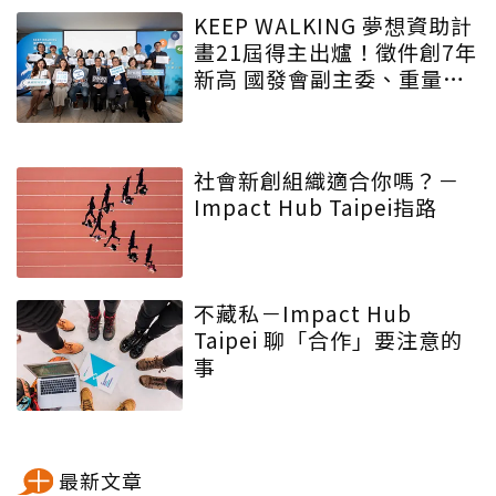
球ESG浪潮
KEEP WALKING 夢想資助計
畫21屆得主出爐！徵件創7年
新高 國發會副主委、重量級
評審齊聲肯定帝亞吉歐以夢
想匯聚影響力
社會新創組織適合你嗎？－
Impact Hub Taipei指路
不藏私－Impact Hub
Taipei 聊「合作」要注意的
事
最新文章