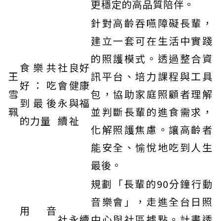
更穩定的高品質陪伴。
針對高齡吞嚥障礙長輩，
建立一套可在生活中實踐
的照護模式。透過整合資
食樂共
社
良好
王
訊平台、培力課程與工具
好：吃
會
健康
雪
包，協助家庭照顧者理解
到最後
永
與福
珮
並判斷長輩的進食需求，
的力量
續
祉
化解照護焦慮。讓高齡者
能安全、愉悅地吃到人生
最後。
規劃「長輩的90分鐘行動
音樂會」，走進全台日照
用音
社
永續
中心與社區據點。計畫透