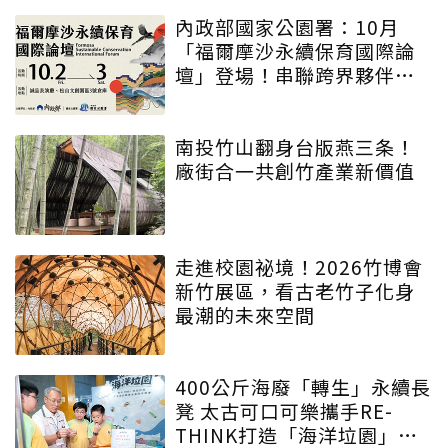
內政部國家公園署：10月
「福爾摩沙永續保育國際論
壇」登場！串聯跨界夥伴與
低碳遊程，向世界展現臺灣
綠色實力
南投竹山翻身台版燕三条！
廠街合一共創竹產業新價值
走進校園祕境！2026竹博會
新竹展區，看古老竹子化身
最潮的未來空間
400公斤海廢「轉生」永續長
凳 太古可口可樂攜手RE-
THINK打造「海洋垃園」特