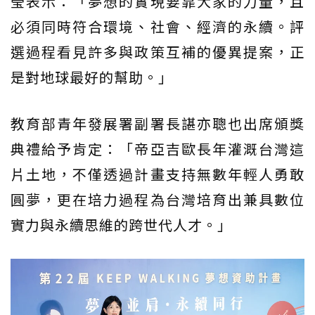
瑩表示：「夢想的實現要靠大家的力量，且
必須同時符合環境、社會、經濟的永續。評
選過程看見許多與政策互補的優異提案，正
是對地球最好的幫助。」
教育部青年發展署副署長諶亦聰也出席頒獎
典禮給予肯定：「帝亞吉歐長年灌溉台灣這
片土地，不僅透過計畫支持無數年輕人勇敢
圓夢，更在培力過程為台灣培育出兼具數位
實力與永續思維的跨世代人才。」