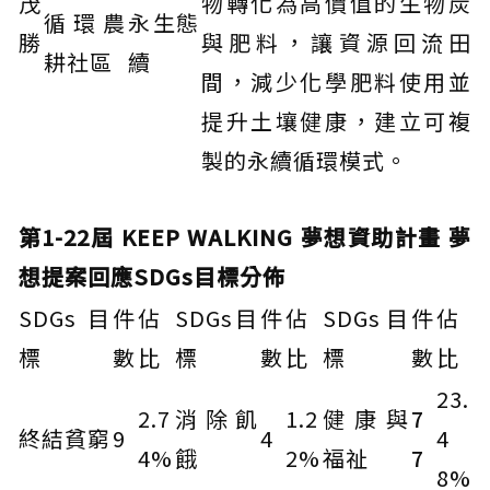
茂
物轉化為高價值的生物炭
循環農
永
生態
勝
與肥料，讓資源回流田
耕社區
續
間，減少化學肥料使用並
提升土壤健康，建立可複
製的永續循環模式。
第1-22屆 KEEP WALKING 夢想資助計畫 夢
想提案回應SDGs目標分佈
SDGs目
件
佔
SDGs目
件
佔
SDGs目
件
佔
標
數
比
標
數
比
標
數
比
23.
2.7
消除飢
1.2
健康與
7
終結貧窮
9
4
4
4%
餓
2%
福祉
7
8%