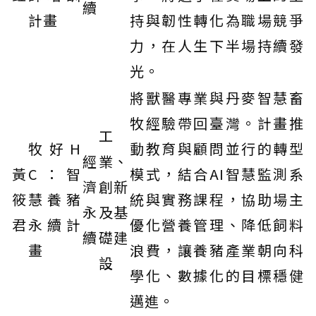
續
計畫
持與韌性轉化為職場競爭
力，在人生下半場持續發
光。
將獸醫專業與丹麥智慧畜
牧經驗帶回臺灣。計畫推
工
牧好H
動教育與顧問並行的轉型
經
業、
黃
C：智
模式，結合AI智慧監測系
濟
創新
筱
慧養豬
統與實務課程，協助場主
永
及基
君
永續計
優化營養管理、降低飼料
續
礎建
畫
浪費，讓養豬產業朝向科
設
學化、數據化的目標穩健
邁進。