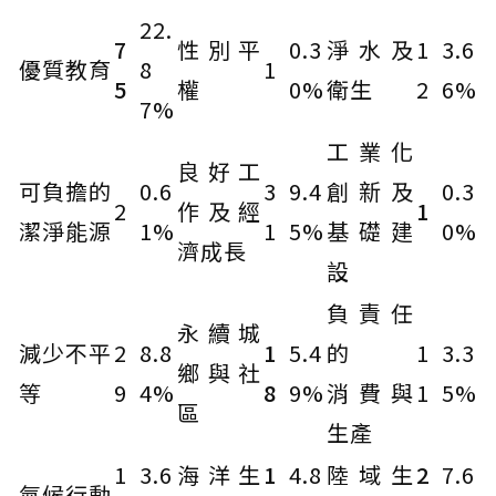
22.
7
性別平
0.3
淨水及
1
3.6
優質教育
8
1
5
權
0%
衛生
2
6%
7%
工業化
良好工
可負擔的
0.6
3
9.4
創新及
0.3
2
作及經
1
潔淨能源
1%
1
5%
基礎建
0%
濟成長
設
負責任
永續城
減少不平
2
8.8
1
5.4
的
1
3.3
鄉與社
等
9
4%
8
9%
消費與
1
5%
區
生產
1
3.6
海洋生
1
4.8
陸域生
2
7.6
氣候行動