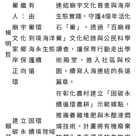
鱟繼有
連結廟宇文化普查與海岸
人：由
生態實踐，守護4億年活化
廟宇鱟
環
石「鱟」。透過「百廟尋
楊
文化到
境
海洋
鱟」文化紀錄與公民科學
明
家鄉海
永
生態
調查，讓保育行動走出學
哲
岸保護
續
術殿堂，進入社區與校
正向循
園，續寫人海連結的長遠
環
篇章。
在彰化農村建立「固碳永
續循環農耕」示範據點，
推廣養雞堆肥與木醋液燜
建立固
環
賴
燒技術。計畫將有機廢棄
碳永續
境
陸域