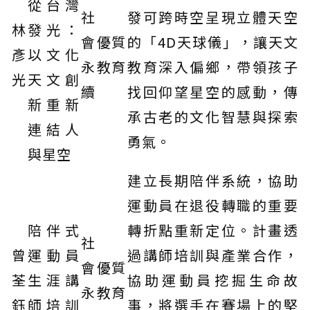
從台灣
社
發可跨時空呈現立體天空
林
發光：
會
優質
的「4D天球儀」，讓天文
彥
以文化
永
教育
教育深入偏鄉，帶領孩子
光
天文創
續
找回仰望星空的感動，傳
新重新
承古老的文化智慧與探索
連結人
勇氣。
與星空
建立長期陪伴系統，協助
運動員在退役轉職的重要
陪伴式
轉折點重新定位。計畫透
社
曾
運動員
過講師培訓與產業合作，
會
優質
荃
生涯講
協助運動員挖掘生命故
永
教育
鈺
師培訓
事，將選手在賽場上的堅