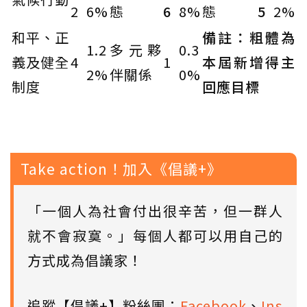
2
6%
態
6
8%
態
5
2%
和平、正
備註：粗體為
1.2
多元夥
0.3
義及健全
4
1
本屆新增得主
2%
伴關係
0%
制度
回應目標
Take action！加入《倡議+》
「一個人為社會付出很辛苦，但一群人
就不會寂寞。」每個人都可以用自己的
方式成為倡議家！
追蹤【倡議+】粉絲團：
Facebook
、
Ins