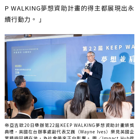
P WALKING夢想資助計畫的得主都展現出永
續行動力。 」
帝亞吉歐20日舉辦第22屆KEEP WALKING夢想資助計畫頒獎
典禮，英國在台辦事處副代表艾巍（Wayne Ives）樂見英國企
業積極回饋在地，為社會帶來正向影響。 圖／Impact Hub提