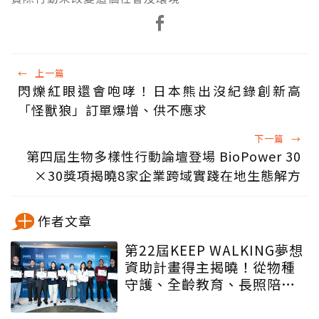
←
上一篇
閃爍紅眼還會咆哮！日本熊出沒紀錄創新高
「怪獸狼」訂單爆增、供不應求
下一篇
→
第四屆生物多樣性行動論壇登場 BioPower 30
×30獎項揭曉8家企業跨域實踐在地生態解方
作者文章
第22屆KEEP WALKING夢想
資助計畫得主揭曉！從物種
守護、全齡教育、長照陪伴
到AI智慧轉型 全台最大圓夢
平台攜手跨界夢想家接軌全