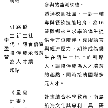
網絡
參與的監測網絡。
透過校園社團、一對一輔
導與餐飲技能培育，為16
引路僑
歲離鄉來台求學的僑生提
生新生
社
李
供全方位陪伴，克服語言
代，讓
會
優質
盈
與經濟壓力，期許成為僑
陪伴成
永
教育
萱
生在陌生土地上的引路
為人才
續
人，讓陪伴成為人才培育
起點
的起點，同時接軌國際多
元人才。
《星島
計畫結合科學教育、南島
計畫》
航海文化與專利工具，研