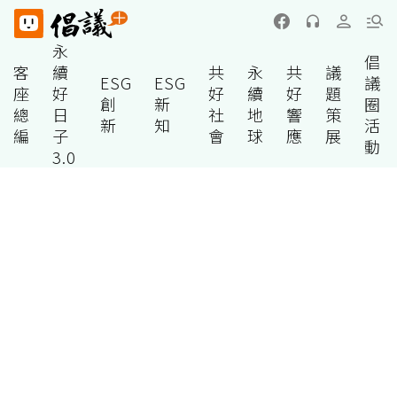
永
倡
客
續
共
永
共
議
ESG
ESG
議
座
好
好
續
好
題
創
新
圈
總
日
社
地
響
策
新
知
活
編
子
會
球
應
展
動
3.0