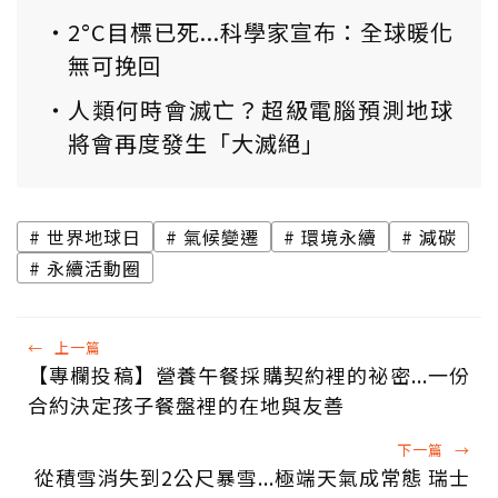
2°C目標已死...科學家宣布：全球暖化
無可挽回
人類何時會滅亡？超級電腦預測地球
將會再度發生「大滅絕」
世界地球日
氣候變遷
環境永續
減碳
永續活動圈
←
上一篇
【專欄投稿】營養午餐採購契約裡的祕密...一份
合約決定孩子餐盤裡的在地與友善
下一篇
→
從積雪消失到2公尺暴雪...極端天氣成常態 瑞士