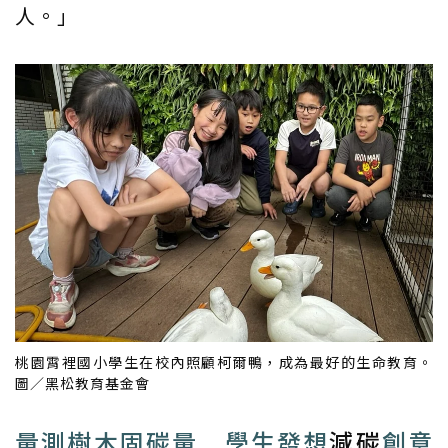
人。」
桃園霄裡國小學生在校內照顧柯爾鴨，成為最好的生命教育。
圖／黑松教育基金會
量測樹木固碳量 學生發想
減碳
創意