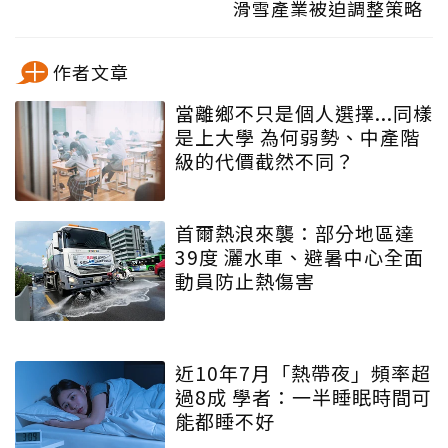
滑雪產業被迫調整策略
作者文章
當離鄉不只是個人選擇...同樣
是上大學 為何弱勢、中產階
級的代價截然不同？
首爾熱浪來襲：部分地區達
39度 灑水車、避暑中心全面
動員防止熱傷害
近10年7月「熱帶夜」頻率超
過8成 學者：一半睡眠時間可
能都睡不好