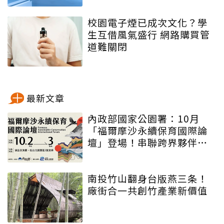
校園電子煙已成次文化？學
生互借風氣盛行 網路購買管
道難關閉
最新文章
內政部國家公園署：10月
「福爾摩沙永續保育國際論
壇」登場！串聯跨界夥伴與
低碳遊程，向世界展現臺灣
綠色實力
南投竹山翻身台版燕三条！
廠街合一共創竹產業新價值