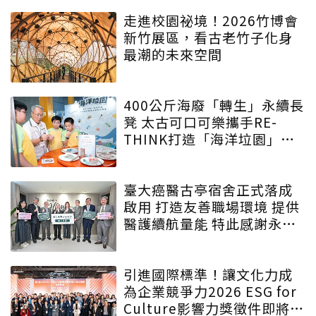
走進校園祕境！2026竹博會
新竹展區，看古老竹子化身
最潮的未來空間
400公斤海廢「轉生」永續長
凳 太古可口可樂攜手RE-
THINK打造「海洋垃園」特
展
臺大癌醫古亭宿舍正式落成
啟用 打造友善職場環境 提供
醫護續航量能 特此感謝永齡
永愛・守護為生命守護的人
引進國際標準！讓文化力成
為企業競爭力2026 ESG for
Culture影響力獎徵件即將啟