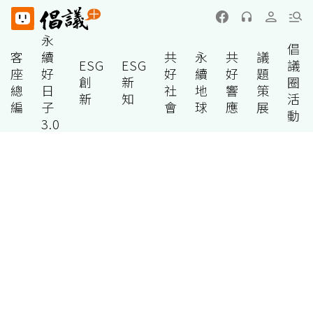
永
倡
客
續
共
永
共
議
ESG
ESG
議
座
好
好
續
好
題
創
新
圈
總
日
社
地
響
策
新
知
活
編
子
會
球
應
展
動
3.0