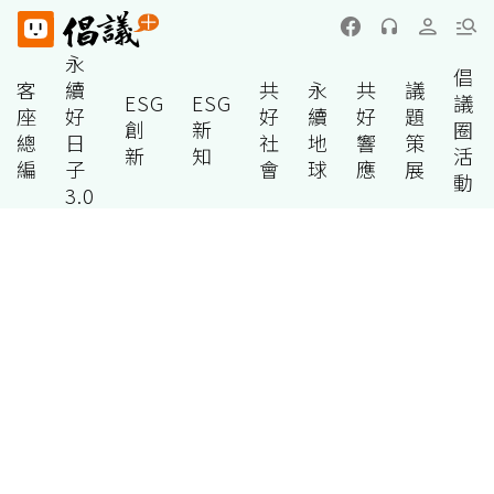
永
倡
客
續
共
永
共
議
ESG
ESG
議
座
好
好
續
好
題
創
新
圈
總
日
社
地
響
策
新
知
活
編
子
會
球
應
展
動
3.0