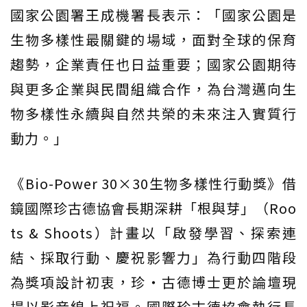
國家公園署王成機署長表示：「國家公園是
生物多樣性最關鍵的場域，面對全球的保育
趨勢，企業責任也日益重要；國家公園期待
與更多企業與民間組織合作，為台灣邁向生
物多樣性永續與自然共榮的未來注入實質行
動力。」
《Bio-Power 30×30生物多樣性行動獎》借
鏡國際珍古德協會長期深耕「根與芽」（Roo
ts & Shoots）計畫以「啟發學習、探索連
結、採取行動、慶祝影響力」為行動四階段
為獎項設計初衷，珍・古德博士更於論壇現
場以影音線上祝福。國際珍古德協會執行長