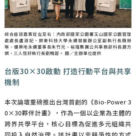
綜合座談嘉賓從左至右：內政部國家公園署玉山國家公園管理
處處長盧淑妃、屏東科技大學永續發展辦公室副執行長簡赫
琳、優樂地永續董事長朱竹元、裕隆集團公共事務部科長蕭方
娸、三人恆好執行長劉曉蓉。 圖／主辦單位提供
台版30×30啟動 打造行動平台與共享
機制
本次論壇重磅推出台灣首創的《Bio-Power 3
0×30夥伴計畫》，作為一個以企業為主體的
跨界共學平台，核心目標為促進多元組織共
同投入自然治理。該計畫以非競爭性的方式