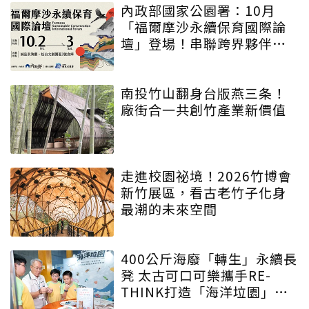
內政部國家公園署：10月
「福爾摩沙永續保育國際論
壇」登場！串聯跨界夥伴與
低碳遊程，向世界展現臺灣
綠色實力
南投竹山翻身台版燕三条！
廠街合一共創竹產業新價值
走進校園祕境！2026竹博會
新竹展區，看古老竹子化身
最潮的未來空間
400公斤海廢「轉生」永續長
凳 太古可口可樂攜手RE-
THINK打造「海洋垃園」特
展