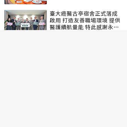
臺大癌醫古亭宿舍正式落成
啟用 打造友善職場環境 提供
醫護續航量能 特此感謝永齡
永愛・守護為生命守護的人
引進國際標準！讓文化力成
為企業競爭力2026 ESG for
Culture影響力獎徵件即將啟
動
訂閱
聯合線上公司 著作權所有 ©2025