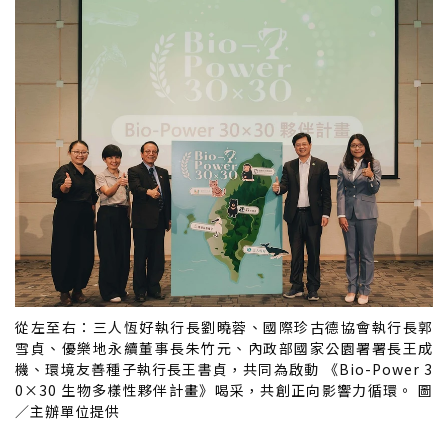
從左至右：三人恆好執行長劉曉蓉、國際珍古德協會執行長郭
雪貞、優樂地永續董事長朱竹元、內政部國家公園署署長王成
機、環境友善種子執行長王書貞，共同為啟動 《Bio-Power 3
0×30 生物多樣性夥伴計畫》喝采，共創正向影響力循環。 圖
／主辦單位提供