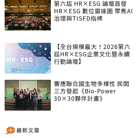
第六屆 HR×ESG 論壇首發
HR×ESG 數位雷達圖 聚焦AI
治理與TISFD指標
【全台規模最大！2026第六
屆HR×ESG企業文化暨永續
行動論壇】
響應聯合國生物多樣性 民間
三方發起《Bio-Power
30×30夥伴計畫》
最新文章