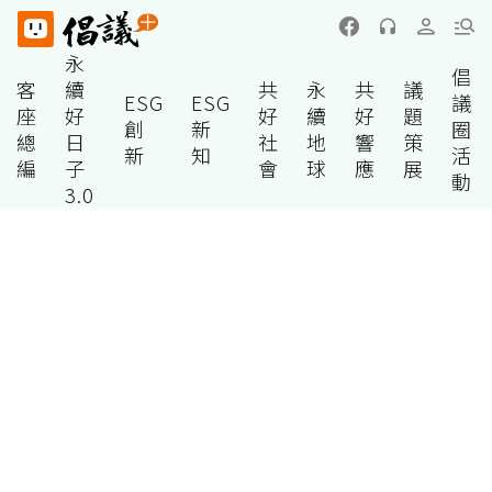
永
倡
客
續
共
永
共
議
ESG
ESG
議
座
好
好
續
好
題
創
新
圈
總
日
社
地
響
策
新
知
活
編
子
會
球
應
展
動
3.0