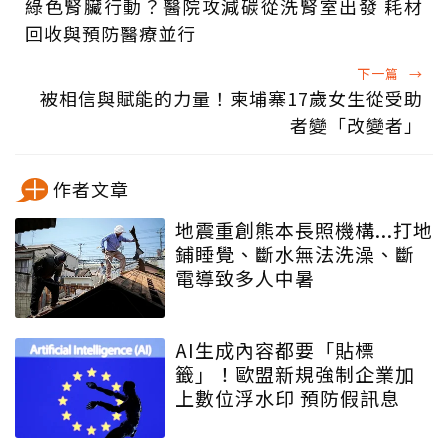
綠色腎臟行動？醫院攻減碳從洗腎室出發 耗材
回收與預防醫療並行
下一篇
→
被相信與賦能的力量！柬埔寨17歲女生從受助
者變「改變者」
作者文章
地震重創熊本長照機構...打地
鋪睡覺、斷水無法洗澡、斷
電導致多人中暑
AI生成內容都要「貼標
籤」！歐盟新規強制企業加
上數位浮水印 預防假訊息