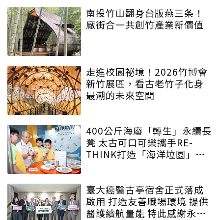
綠色實力
南投竹山翻身台版燕三条！
廠街合一共創竹產業新價值
走進校園祕境！2026竹博會
新竹展區，看古老竹子化身
最潮的未來空間
400公斤海廢「轉生」永續長
凳 太古可口可樂攜手RE-
THINK打造「海洋垃園」特
展
臺大癌醫古亭宿舍正式落成
啟用 打造友善職場環境 提供
醫護續航量能 特此感謝永齡