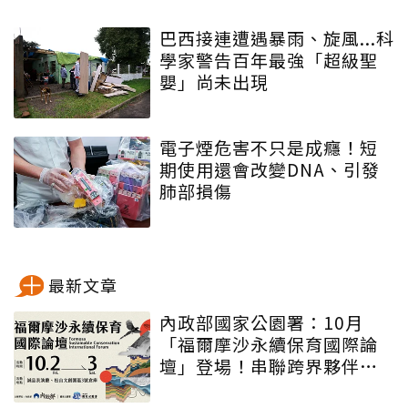
巴西接連遭遇暴雨、旋風...科
學家警告百年最強「超級聖
嬰」尚未出現
電子煙危害不只是成癮！短
期使用還會改變DNA、引發
肺部損傷
最新文章
內政部國家公園署：10月
「福爾摩沙永續保育國際論
壇」登場！串聯跨界夥伴與
低碳遊程，向世界展現臺灣