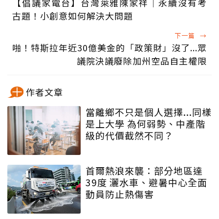
【倡議家電台】台灣萊雅陳家祥｜永續沒有考
古題！小創意如何解決大問題
下一篇
→
啪！特斯拉年近30億美金的「政策財」沒了...眾
議院決議廢除加州空品自主權限
作者文章
當離鄉不只是個人選擇...同樣
是上大學 為何弱勢、中產階
級的代價截然不同？
首爾熱浪來襲：部分地區達
39度 灑水車、避暑中心全面
動員防止熱傷害