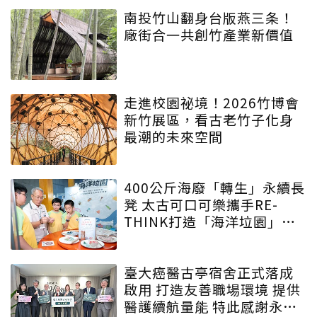
綠色實力
南投竹山翻身台版燕三条！
廠街合一共創竹產業新價值
走進校園祕境！2026竹博會
新竹展區，看古老竹子化身
最潮的未來空間
400公斤海廢「轉生」永續長
凳 太古可口可樂攜手RE-
THINK打造「海洋垃園」特
展
臺大癌醫古亭宿舍正式落成
啟用 打造友善職場環境 提供
醫護續航量能 特此感謝永齡