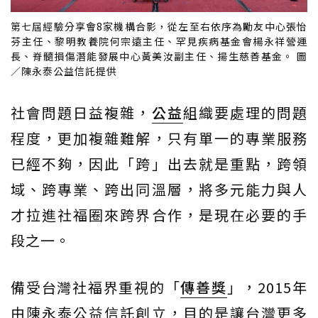
第七屆經驗分享會8家機構合影，從左至右依序為勵友中心張怡
芬主任、黎明教養院何宗遠主任、罕見疾病基金會楊永祥營運
長、脊髓損傷潛能發展中心黃美汝副主任、揚生慈善基金。 圖
／陳永泰公益信託提供
社會問題日益複雜，
公益
組織要處理的問題
程度，更加複雜難解，只有單一的專業服務
已經不夠，因此「跨」出去就是重點，跨領
域、跨專業、跨出同溫層，將多元能力與人
才拉進社福圈來跨界合作，是現在必要的手
段之一。
備受台灣社福界重視的「
傳善獎
」，2015年
由陳永泰公益信託創立，目的是讓台灣更多