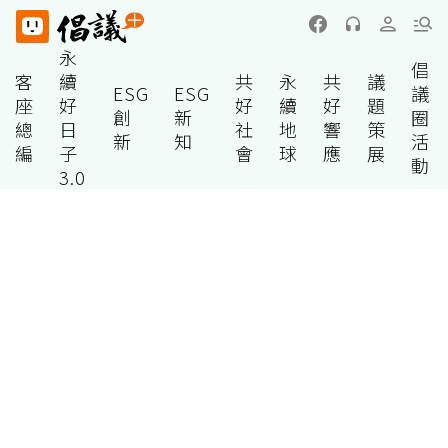
永
倡
客
續
共
永
共
議
ESG
ESG
議
座
好
好
續
好
題
創
新
圈
總
日
社
地
響
策
新
知
活
編
子
會
球
應
展
動
3.0