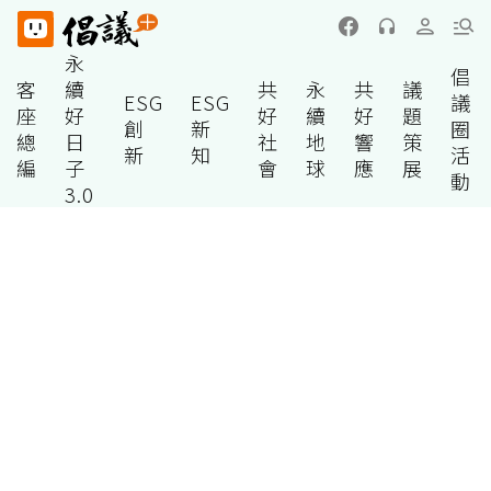
永
倡
客
續
共
永
共
議
ESG
ESG
議
座
好
好
續
好
題
創
新
圈
總
日
社
地
響
策
新
知
活
編
子
會
球
應
展
動
3.0