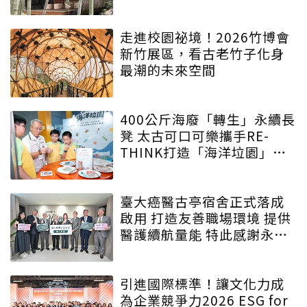
走進校園祕境！2026竹博會
新竹展區，看古老竹子化身
最潮的未來空間
400公斤海廢「轉生」永續長
凳 太古可口可樂攜手RE-
THINK打造「海洋垃園」特
展
臺大癌醫古亭宿舍正式落成
啟用 打造友善職場環境 提供
醫護續航量能 特此感謝永齡
永愛・守護為生命守護的人
引進國際標準！讓文化力成
為企業競爭力2026 ESG for