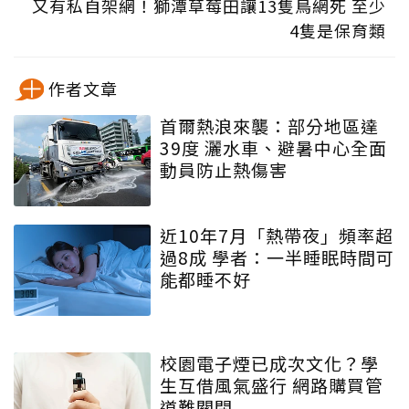
又有私自架網！獅潭草莓田讓13隻鳥網死 至少
4隻是保育類
作者文章
首爾熱浪來襲：部分地區達
39度 灑水車、避暑中心全面
動員防止熱傷害
近10年7月「熱帶夜」頻率超
過8成 學者：一半睡眠時間可
能都睡不好
校園電子煙已成次文化？學
生互借風氣盛行 網路購買管
道難關閉