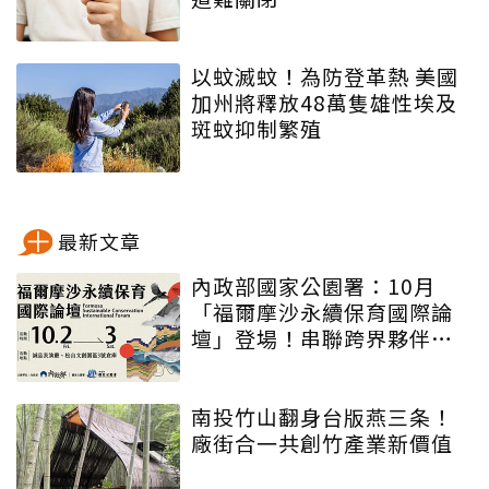
以蚊滅蚊！為防登革熱 美國
加州將釋放48萬隻雄性埃及
斑蚊抑制繁殖
最新文章
內政部國家公園署：10月
「福爾摩沙永續保育國際論
壇」登場！串聯跨界夥伴與
低碳遊程，向世界展現臺灣
綠色實力
南投竹山翻身台版燕三条！
廠街合一共創竹產業新價值