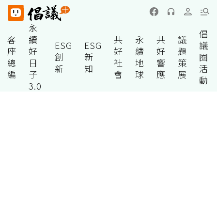
永
倡
客
續
共
永
共
議
ESG
ESG
議
座
好
好
續
好
題
創
新
圈
總
日
社
地
響
策
新
知
活
編
子
會
球
應
展
動
3.0