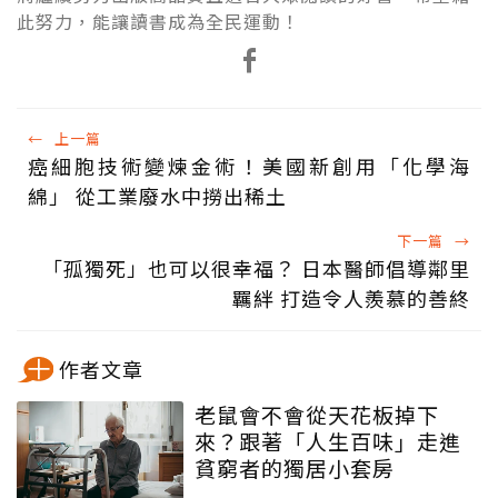
此努力，能讓讀書成為全民運動！
←
上一篇
癌細胞技術變煉金術！美國新創用「化學海
綿」 從工業廢水中撈出稀土
下一篇
→
「孤獨死」也可以很幸福？ 日本醫師倡導鄰里
羈絆 打造令人羨慕的善終
作者文章
老鼠會不會從天花板掉下
來？跟著「人生百味」走進
貧窮者的獨居小套房