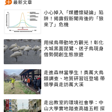
最新文章
小心掉入「媒體懷疑論」陷
阱！揭露假新聞背後的「狼
來了」危機
用候鳥帶動地方觀光！彰化
大城黑面琵鷺、送子鳥現身
借勢開創生態旅遊
走進森林當學生！奧萬大鳥
類調查、地質研習班登場 帶
領學員走訪萬大溪
走出教室的環境社會學：中
山大學實地踏查高雄五輕 探