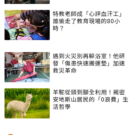
特教老師成「心評血汗工」
誰偷走了教育現場的80小
時？
遇到火災別再躲浴室！他研
發「傷患快速搬運墊」加速
救災革命
羊駝從頭到腳全利用！揭密
安地斯山居民的「0浪費」生
活哲學