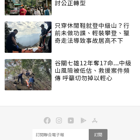
討公正轉型
只穿休閒鞋就登中級山？行
前未做功課、輕裝攀登、獵
奇走法導致事故居高不下
谷關七雄12年奪17命...中級
山風險被低估、救援案件頻
傳 呼籲切勿掉以輕心
訂閱