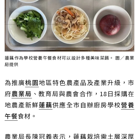
蓮藕作為學校營養午餐食材可以設計多種美味菜餚。 圖／農業
局提供
為推廣
桃園
地區特色農產品及產業升級，市
府
農業局
、教育局與農會合作，18日採購在
地農產新鮮
蓮藕
供應全市自辦廚房學校
營養
午餐
食材。
農業局長陳冠義表示，蓮藕栽培需土層深厚