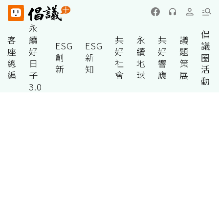
永
倡
客
續
共
永
共
議
ESG
ESG
議
座
好
好
續
好
題
創
新
圈
總
日
社
地
響
策
新
知
活
編
子
會
球
應
展
動
3.0