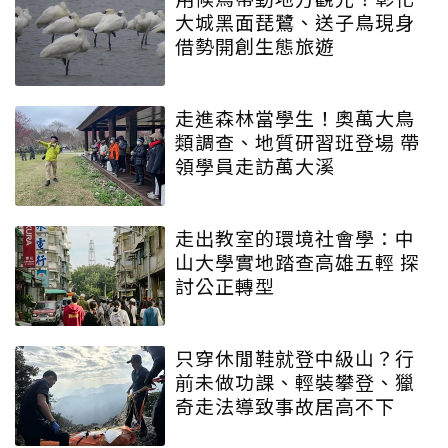
大城黑面琵鷺、送子鳥現身
借勢開創生態旅遊
走進森林當學生！奧萬大鳥
類調查、地質研習班登場 帶
領學員走訪萬大溪
走出教室的環境社會學：中
山大學實地踏查高雄五輕 探
討公正轉型
只穿休閒鞋就登中級山？行
前未做功課、輕裝攀登、獵
奇走法導致事故居高不下