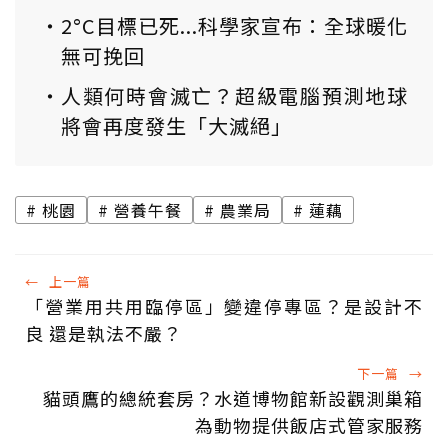
2°C目標已死...科學家宣布：全球暖化
無可挽回
人類何時會滅亡？超級電腦預測地球
將會再度發生「大滅絕」
桃園
營養午餐
農業局
蓮藕
←
上一篇
「營業用共用臨停區」變違停專區？是設計不
良 還是執法不嚴？
下一篇
→
貓頭鷹的總統套房？水道博物館新設觀測巢箱
為動物提供飯店式管家服務