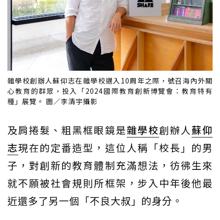
雜學校創辦人蘇仰志在雜學校邁入10周年之際，號召海內外關
心教育的群眾，投入「2024國際教育創新博覽會：教育特有
種」展覽。 圖／李清宇攝影
及肩捲髮、粗黑框眼鏡是
雜學校
創辦人
蘇仰
志
現在的定番造型，這位人稱「校長」的男
子，對創新的教育體制充滿想法，彷彿生來
就不願被社會規則所框架，步入中年後他最
近還多了另一個「不良大叔」的身分。