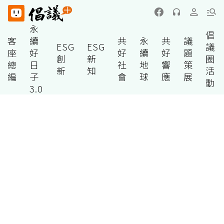
永
倡
客
續
共
永
共
議
ESG
ESG
議
座
好
好
續
好
題
創
新
圈
總
日
社
地
響
策
新
知
活
編
子
會
球
應
展
動
3.0