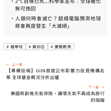
2°C目標已死...科學家宣布：全球暖化
無可挽回
人類何時會滅亡？超級電腦預測地球
將會再度發生「大滅絕」
雜學校
蘇仰志
實驗教育
←
上一篇
【專欄投稿】GIIN首度公布影響力投資機構名
單 全球基金概況分析出爐
下一篇
→
美國新創推天氣保險，讓壞天氣不再成為旅行
的阻礙