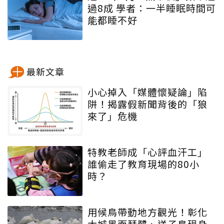
過8成 學者：一半睡眠時間可
能都睡不好
最新文章
小心掉入「媒體懷疑論」陷
阱！揭露假新聞背後的「狼
來了」危機
特教老師成「心評血汗工」
誰偷走了教育現場的80小
時？
用候鳥帶動地方觀光！彰化
大城黑面琵鷺、送子鳥現身