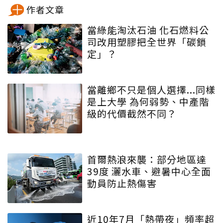
作者文章
當綠能淘汰石油 化石燃料公
司改用塑膠把全世界「碳鎖
定」？
當離鄉不只是個人選擇...同樣
是上大學 為何弱勢、中產階
級的代價截然不同？
首爾熱浪來襲：部分地區達
39度 灑水車、避暑中心全面
動員防止熱傷害
近10年7月「熱帶夜」頻率超