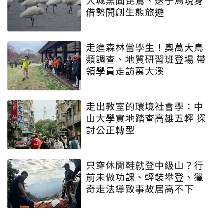
借勢開創生態旅遊
走進森林當學生！奧萬大鳥
類調查、地質研習班登場 帶
領學員走訪萬大溪
走出教室的環境社會學：中
山大學實地踏查高雄五輕 探
討公正轉型
只穿休閒鞋就登中級山？行
前未做功課、輕裝攀登、獵
奇走法導致事故居高不下